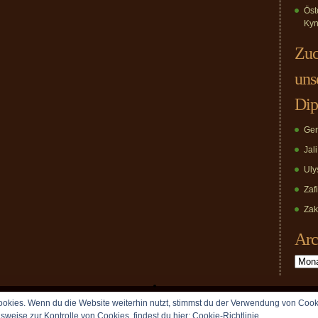
Öst
Kyn
Zuc
uns
Dip
Ger
Jal
Uly
Zaf
Zak
Arc
Archiv
okies. Wenn du die Website weiterhin nutzt, stimmst du der Verwendung von Cook
Copyright © 2009 vomDippold.de. All rights reserved.
lsweise zur Kontrolle von Cookies, findest du hier:
Cookie-Richtlinie