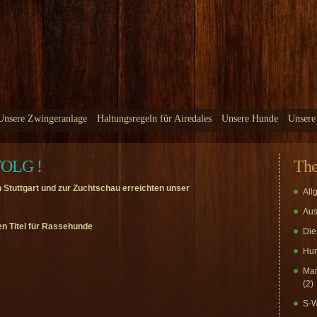
Unsere Zwingeranlage
Haltungsregeln für Airedales
Unsere Hunde
Unsere
FOLG !
Th
 Stuttgart und zur Zuchtschau erreichten unser
All
Aus
en Titel für Rassehunde
Die
Hun
Mar
(2)
S-W