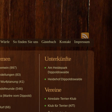
 Würfe
So finden Sie uns
Gästebuch
Kontakt
Impressum
emen
Unterkünfte
gemein
(997)
Am Heidepark
Dippoldiswalde
stellungen
(83)
Heidehof Dippoldiswalde
 Wurfplanung
(41)
Vereine
defreunde
(546)
a (Martre vom Dippold)
Airedale-Terrier-Klub
Klub für Terrier (KfT)
urf
(66)