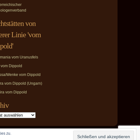
erreichischer
ologenverband
htstätten von
erer Linie 'vom
pold'
mania vom Uranusfels
i vom Dippold
ssa/Wenke vom Dippold
ira vom Dippold (Ungarn)
ira vom Dippold
hiv
ies zu.