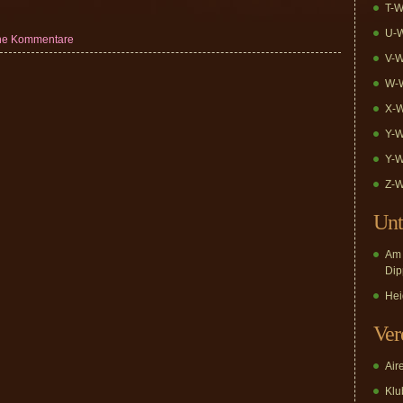
T-W
U-W
ne Kommentare
V-W
W-W
X-W
Y-W
Y-W
Z-W
Unt
Am 
Dip
Hei
Ver
Air
Klub