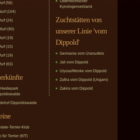
Österreichischer
urf
(56)
Kynologenverband
urf
(104)
Zuchtstätten von
urf
(24)
urf
(90)
unserer Linie 'vom
urf
(19)
Dippold'
urf
(15)
Germania vom Uranusfels
urf
(19)
Jali vom Dippold
urf
(63)
Ulyssa/Wenke vom Dippold
erkünfte
Zafira vom Dippold (Ungarn)
Heidepark
Zakira vom Dippold
poldiswalde
dehof Dippoldiswalde
eine
edale-Terrier-Klub
 für Terrier (KfT)