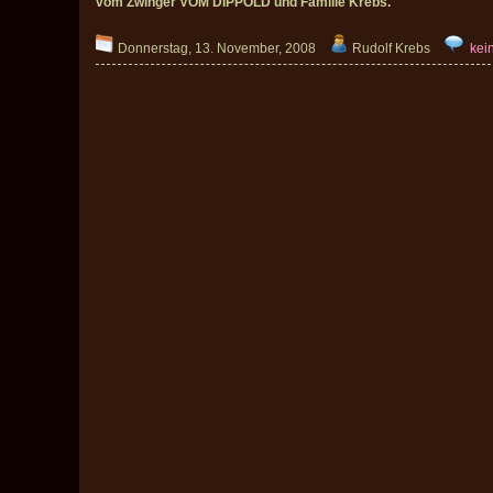
vom Zwinger VOM DIPPOLD und Familie Krebs.
Donnerstag, 13. November, 2008
Rudolf Krebs
kei