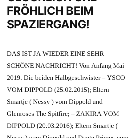
im
FRÖHLICH BEIM
Garten
SPAZIERGANG!
für
unsere
Welpen
DAS IST JA WIEDER EINE SEHR
aus
SCHÖNE NACHRICHT! Von Anfang Mai
der
2019. Die beiden Halbgeschwister – YSCO
jahrelangen
VOM DIPPOLD (25.02.2015); Eltern
Zucht!“
Smartje ( Nessy ) vom Dippold und
Glenroses The Spitfire; – ZAKIRA VOM
DIPPOLD (20.03.2016); Eltern Smartje (
Nessy ) vom Dippold und Dante Primus vom