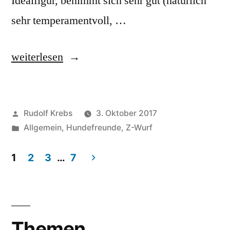
Idealfigur, benimmt sich sehr gut (natürlich
sehr temperamentvoll, …
„ZAKIRA
weiterlesen
VOM
DIPPOLD
Veröffentlicht
Rudolf Krebs
3. Oktober 2017
zu
von
Veröffentlicht
Allgemein
,
Hundefreunde
,
Z-Wurf
Besuch,
in
mit
1
2
3
…
7
Beitragsnavigation
Frauchen
und
den
Themen