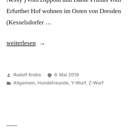
Erfurther Hof wohnen im Osten von Dresden
(Kesselsdorfer …
„HALBGESCHWISTER
weiterlesen
–
GLÜCKLICH
Veröffentlicht
Rudolf Krebs
6. Mai 2019
UND
von
Veröffentlicht
Allgemein
,
Hundefreunde
,
Y-Wurf
,
Z-Wurf
FRÖHLICH
in
BEIM
SPAZIERGANG!“