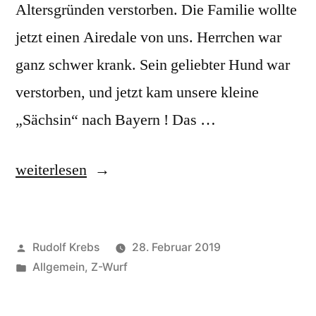
Altersgründen verstorben. Die Familie wollte
jetzt einen Airedale von uns. Herrchen war
ganz schwer krank. Sein geliebter Hund war
verstorben, und jetzt kam unsere kleine
„Sächsin“ nach Bayern ! Das …
„Eine
weiterlesen
kleine
Bildergeschichte
Veröffentlicht
Rudolf Krebs
28. Februar 2019
–
von
Veröffentlicht
Allgemein
,
Z-Wurf
Zia
in
vom