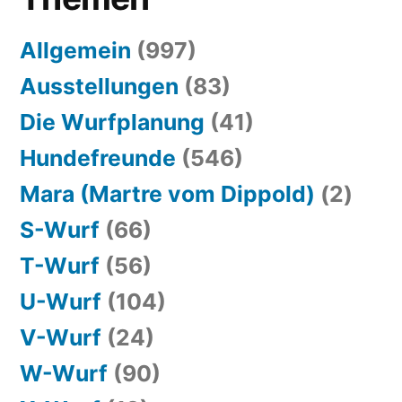
beiden
jungen
Allgemein
(997)
Frauchen
Ausstellungen
(83)
September
Die Wurfplanung
(41)
2017
Hundefreunde
(546)
!“
Mara (Martre vom Dippold)
(2)
S-Wurf
(66)
T-Wurf
(56)
U-Wurf
(104)
V-Wurf
(24)
W-Wurf
(90)