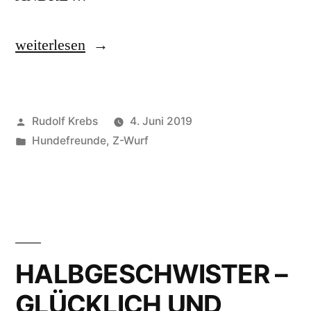
„Die
weiterlesen
DIPPOLD
KLAUSE,
Veröffentlicht
Rudolf Krebs
4. Juni 2019
das
von
Veröffentlicht
Hundefreunde
,
Z-Wurf
ist
in
noch
der
Rest
vom
HALBGESCHWISTER –
Auslauf
GLÜCKLICH UND