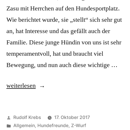
Zasu mit Herrchen auf den Hundesportplatz.
Wie berichtet wurde, sie „stellt“ sich sehr gut
an, hat Interesse und das gefällt auch der
Familie. Diese junge Hündin von uns ist sehr
temperamentvoll, hat und braucht viel
Bewegung, und nun auch diese wichtige …
„Oktober
weiterlesen
2017
–
Veröffentlicht
Rudolf Krebs
17. Oktober 2017
Unsere
von
Veröffentlicht
Allgemein
,
Hundefreunde
,
Z-Wurf