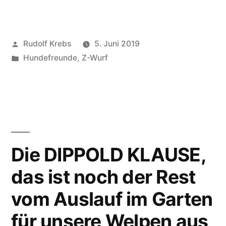
MIT
FAMILIE
Veröffentlicht
Rudolf Krebs
5. Juni 2019
–
von
Veröffentlicht
Hundefreunde
,
Z-Wurf
Urlaub
in
2019
in
Mecklenburg!“
Die DIPPOLD KLAUSE,
das ist noch der Rest
vom Auslauf im Garten
für unsere Welpen aus