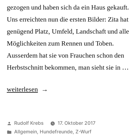
gezogen und haben sich da ein Haus gekauft.
Uns erreichten nun die ersten Bilder: Zita hat
genügend Platz, Umfeld, Landschaft und alle
Möglichkeiten zum Rennen und Toben.
Ausserdem hat sie von Frauchen schon den
Herbstschnitt bekommen, man sieht sie in …
„Sommer
weiterlesen
2017
–
Veröffentlicht
Rudolf Krebs
17. Oktober 2017
unsere
von
Veröffentlicht
Allgemein
,
Hundefreunde
,
Z-Wurf
ZWECKE