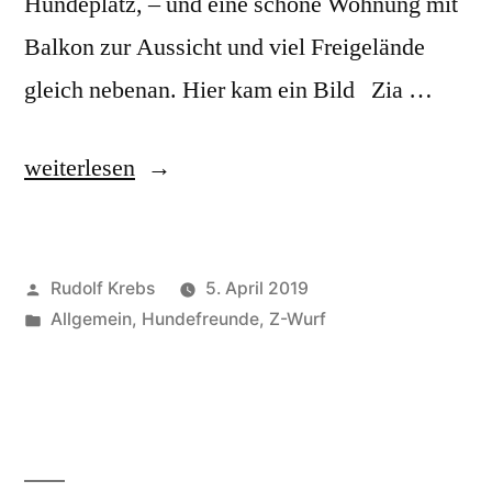
Hundeplatz, – und eine schöne Wohnung mit
Balkon zur Aussicht und viel Freigelände
gleich nebenan. Hier kam ein Bild Zia …
„Grüße
weiterlesen
aus
Augsburg
Veröffentlicht
Rudolf Krebs
5. April 2019
im
von
Veröffentlicht
Allgemein
,
Hundefreunde
,
Z-Wurf
April
in
2019
–
ZIA