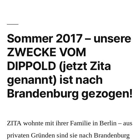
Dippold
–
MIT
Sommer 2017 – unsere
HERRCHEN
ZWECKE VOM
AUF
DIPPOLD (jetzt Zita
DEM
genannt) ist nach
BALKON
Brandenburg gezogen!
!!“
ZITA wohnte mit ihrer Familie in Berlin – aus
privaten Gründen sind sie nach Brandenburg