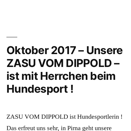
in
VOM
DIPPOLD
(jetzt
Zita
Oktober 2017 – Unsere
genannt)
ZASU VOM DIPPOLD –
ist
ist mit Herrchen beim
nach
Hundesport !
Brandenburg
gezogen!“
ZASU VOM DIPPOLD ist Hundesportlerin !
Das erfreut uns sehr, in Pirna geht unsere