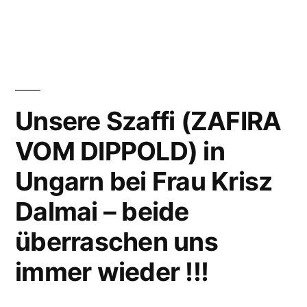
ZASU
in
VOM
DIPPOLD
–
ist
Unsere Szaffi (ZAFIRA
mit
VOM DIPPOLD) in
Herrchen
Ungarn bei Frau Krisz
beim
Dalmai – beide
Hundesport
überraschen uns
!“
immer wieder !!!