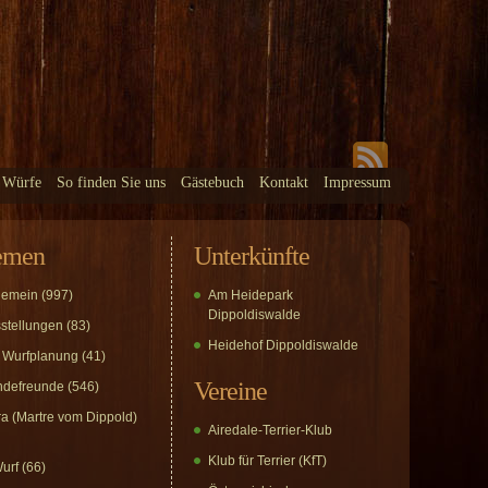
 Würfe
So finden Sie uns
Gästebuch
Kontakt
Impressum
emen
Unterkünfte
gemein
(997)
Am Heidepark
Dippoldiswalde
stellungen
(83)
Heidehof Dippoldiswalde
 Wurfplanung
(41)
Vereine
defreunde
(546)
a (Martre vom Dippold)
Airedale-Terrier-Klub
Klub für Terrier (KfT)
urf
(66)