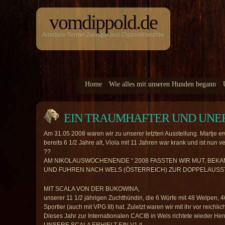
vomdippold.de
Airedale-Terrier Zwinger aus Dippoldiswalde
Home
Wie alles mit unseren Hunden begann
EIN TRAUMHAFTER UND UNE
Am 31.05 2008 waren wir zu unserer letzten Ausstellung. Martje erwa
bereits 6 1/2 Jahre alt, Viola mit 11 Jahren war krank und ist nun v
??
AM NIKOLAUSWOCHENENDE “ 2008 FASSTEN WIR MUT, BEK
UND FUHREN NACH WELS (ÖSTERREICH) ZUR DOPPELAUSST
MIT SCALA VON DER BUKOWINA,
unserer 11 1/2 jährigen Zuchthündin, die 6 Würfe mit 48 Welpen
Sportler (auch mit VPG III) hat. Zuletzt waren wir mit ihr vor reichl
Dieses Jahr zur Internationalen CACIB in Wels richtete wieder Her