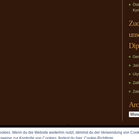
Öst
Kyn
Zuc
uns
Dip
Ger
Jal
Uly
Zaf
Zak
Arc
Archiv
okies. Wenn du die Website weiterhin nutzt, stimmst du der Verwendung von Cook
Copyright © 2009 vomDippold.de. All rights reserved.
lsweise zur Kontrolle von Cookies, findest du hier:
Cookie-Richtlinie