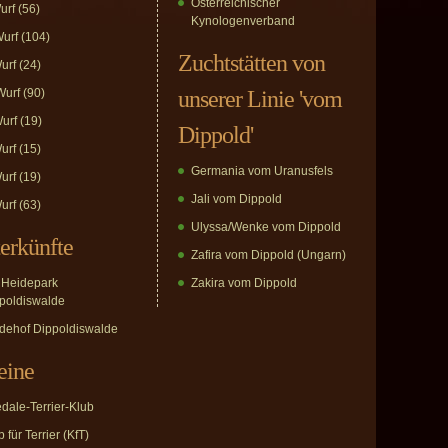
Österreichischer
urf
(56)
Kynologenverband
urf
(104)
Zuchtstätten von
urf
(24)
urf
(90)
unserer Linie 'vom
urf
(19)
Dippold'
urf
(15)
Germania vom Uranusfels
urf
(19)
Jali vom Dippold
urf
(63)
Ulyssa/Wenke vom Dippold
erkünfte
Zafira vom Dippold (Ungarn)
Heidepark
Zakira vom Dippold
poldiswalde
dehof Dippoldiswalde
eine
edale-Terrier-Klub
 für Terrier (KfT)