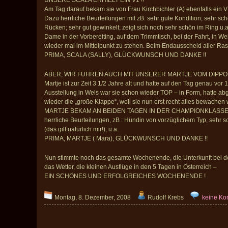
UNSERE SCALA ERHIELT EIN V1 !!
Am Tag darauf bekam sie von Frau Kirchbichler (A) ebenfalls ein V1
Dazu herrliche Beurteilungen mit zB: sehr gute Kondition; sehr sc
Rücken; sehr gut gewinkelt; zeigt sich noch sehr schön im Ring u.a
Dame in der Vorbereiting, auf dem Trimmtisch, bei der Fahrt, in We
wieder mal im Mittelpunkt zu stehen. Beim Endausscheid aller Ras
PRIMA, SCALA (SALLY), GLÜCKWUNSCH UND DANKE !!
ABER, WIR FUHREN AUCH MIT UNSERER MARTJE VOM DIPPOL
Martje ist zur Zeit 3 1/2 Jahre alt und hatte auf den Tag genau vor
Ausstellung in Wels war sie schon wieder TOP – in Form, hatte a
wieder die „große Klappe“, weil sie nun erst recht alles bewachen wo
MARTJE BEKAM AN BEIDEN TAGEN IN DER CHAMPIONKLASSE EI
herrliche Beurteilungen, zB : Hündin von vorzüglichem Typ; sehr 
(das gilt natürlich mir!); u.a.
PRIMA, MARTJE ( Mara), GLÜCKWUNSCH UND DANKE !!
Nun stimmte noch das gesamte Wochenende, die Unterkunft bei de
das Wetter, die kleinen Ausflüge in den 5 Tagen in Österreich –
EIN SCHÖNES UND ERFOLGREICHES WOCHENENDE !
Montag, 8. Dezember, 2008
Rudolf Krebs
keine K