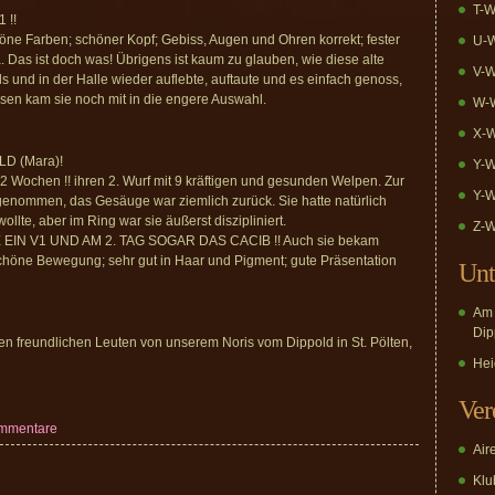
T-W
 !!
höne Farben; schöner Kopf; Gebiss, Augen und Ohren korrekt; fester
U-W
. Das ist doch was! Übrigens ist kaum zu glauben, wie diese alte
V-W
ls und in der Halle wieder auflebte, auftaute und es einfach genoss,
sen kam sie noch mit in die engere Auswahl.
W-W
X-W
D (Mara)!
Y-W
 12 Wochen !! ihren 2. Wurf mit 9 kräftigen und gesunden Welpen. Zur
Y-W
bgenommen, das Gesäuge war ziemlich zurück. Sie hatte natürlich
llte, aber im Ring war sie äußerst diszipliniert.
Z-W
N V1 UND AM 2. TAG SOGAR DAS CACIB !! Auch sie bekam
schöne Bewegung; sehr gut in Haar und Pigment; gute Präsentation
Unt
Am 
Dip
n freundlichen Leuten von unserem Noris vom Dippold in St. Pölten,
Hei
Ver
ommentare
Air
Klub