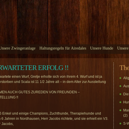
Unsere Zwingeranlage
Haltungsregeln für Airedales
Unsere Hunde
Unsere
RWARTETER ERFOLG !!
Th
rtete einen Wurf, Gretje erholte sich von ihrem 4. Wurf und ist ja
All
erstorben und Scala ist 11 1/2 Jahre alt – in dem Alter zur Ausstellung
Aus
AMEN AUCH GUTES ZUREDEN VON FREUNDEN –
Die
ELLUNG !!
Hun
Mar
, 46 Enkel und einige Champions, Zuchthunde, Therapiehunde und
(2)
ich 6 Jahren in Nordhausen, Herr Jacobs richtete, und sie erhielt ein V3.
S-W
r Jacobs,