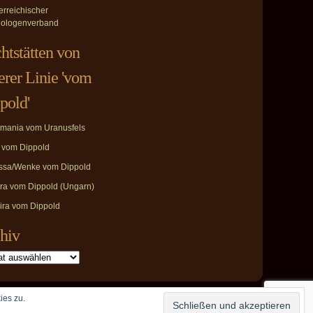
erreichischer
ologenverband
htstätten von
erer Linie 'vom
pold'
mania vom Uranusfels
i vom Dippold
ssa/Wenke vom Dippold
ira vom Dippold (Ungarn)
ira vom Dippold
hiv
ies zu.