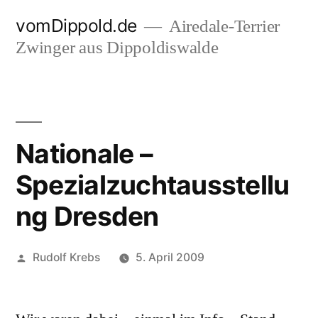
Zum
vomDippold.de
Airedale-Terrier
Inhalt
Zwinger aus Dippoldiswalde
springen
Nationale –
Spezialzuchtausstellu
ng Dresden
Veröffentlicht
Rudolf Krebs
5. April 2009
von