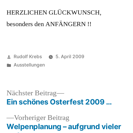
HERZLICHEN GLÜCKWUNSCH,
besonders den ANFÄNGERN !!
Veröffentlicht
Rudolf Krebs
5. April 2009
von
Veröffentlicht
Ausstellungen
in
Nächster
Nächster Beitrag
Beitrag:
Ein schönes Osterfest 2009 …
Beitragsnavigation
Vorheriger
Vorheriger Beitrag
Beitrag:
Welpenplanung – aufgrund vieler