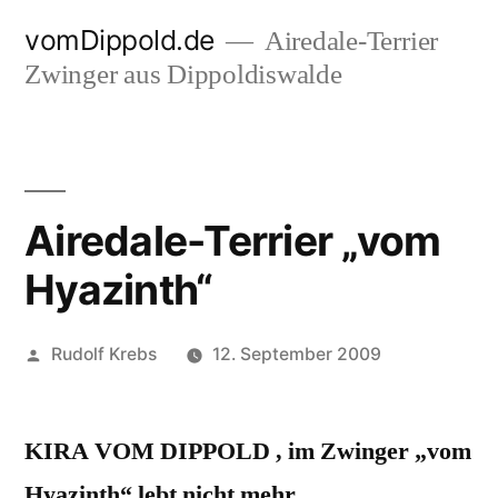
Zum
vomDippold.de
Airedale-Terrier
Inhalt
Zwinger aus Dippoldiswalde
springen
Airedale-Terrier „vom
Hyazinth“
Veröffentlicht
Rudolf Krebs
12. September 2009
von
KIRA VOM DIPPOLD , im Zwinger „vom
Hyazinth“ lebt nicht mehr.