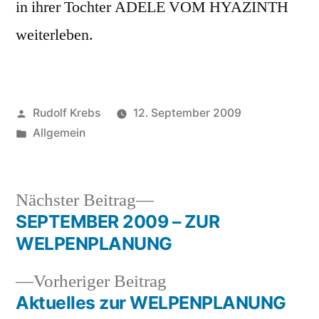
in ihrer Tochter ADELE VOM HYAZINTH
weiterleben.
Veröffentlicht
Rudolf Krebs
12. September 2009
von
Veröffentlicht
Allgemein
in
Nächster
Nächster Beitrag
Beitrag:
SEPTEMBER 2009 – ZUR
Beitragsnavigation
WELPENPLANUNG
Vorheriger
Vorheriger Beitrag
Beitrag:
Aktuelles zur WELPENPLANUNG