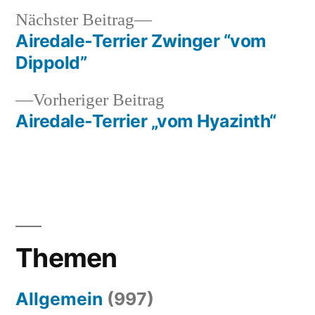
Nächster
Nächster Beitrag
Beitrag:
Airedale-Terrier Zwinger “vom
Beitragsnavigation
Dippold”
Vorheriger
Vorheriger Beitrag
Beitrag:
Airedale-Terrier „vom Hyazinth“
Themen
Allgemein
(997)