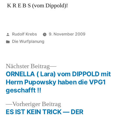
K R E B S (vom Dippold)!
Veröffentlicht
Rudolf Krebs
9. November 2009
von
Veröffentlicht
Die Wurfplanung
in
Nächster
Nächster Beitrag
Beitrag:
ORNELLA ( Lara) vom DIPPOLD mit
Beitragsnavigation
Herrn Pupowsky haben die VPG1
geschafft !!
Vorheriger
Vorheriger Beitrag
Beitrag:
ES IST KEIN TRICK — DER