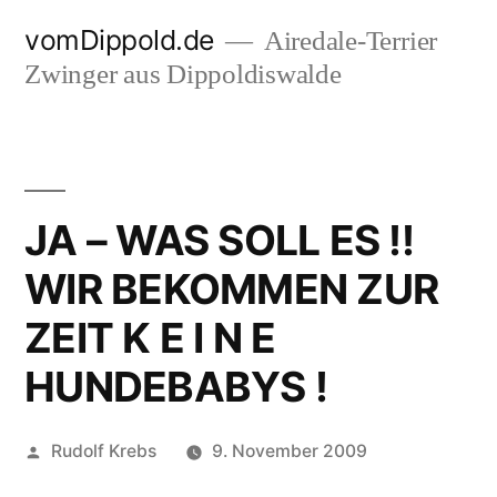
Zum
vomDippold.de
Airedale-Terrier
Inhalt
Zwinger aus Dippoldiswalde
springen
JA – WAS SOLL ES !!
WIR BEKOMMEN ZUR
ZEIT K E I N E
HUNDEBABYS !
Veröffentlicht
Rudolf Krebs
9. November 2009
von