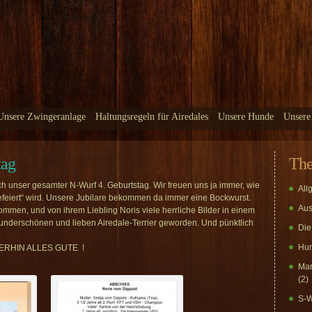
Unsere Zwingeranlage
Haltungsregeln für Airedales
Unsere Hunde
Unsere
tag
Th
h unser gesamter N-Wurf 4. Geburtstag. Wir freuen uns ja immer, wie
All
efeiert“ wird. Unsere Jubilare bekommen da immer eine Bockwurst.
Aus
mmen, und von ihrem Liebling Noris viele herrliche Bilder in einem
wunderschönen und lieben Airedale-Terrier geworden. Und pünktlich
Die
Hun
ERHIN ALLES GUTE !
Mar
(2)
S-W