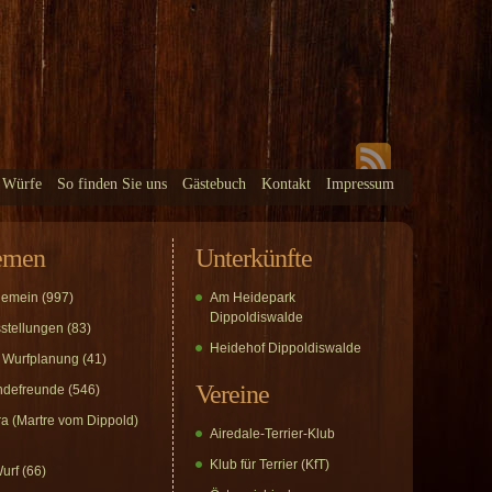
 Würfe
So finden Sie uns
Gästebuch
Kontakt
Impressum
emen
Unterkünfte
gemein
(997)
Am Heidepark
Dippoldiswalde
stellungen
(83)
Heidehof Dippoldiswalde
 Wurfplanung
(41)
Vereine
defreunde
(546)
a (Martre vom Dippold)
Airedale-Terrier-Klub
Klub für Terrier (KfT)
urf
(66)