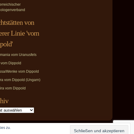
erreichischer
ologenverband
htstätten von
erer Linie 'vom
pold'
mania vom Uranusfels
i vom Dippold
ssa/Wenke vom Dippold
ira vom Dippold (Ungarn)
ira vom Dippold
hiv
ies zu.