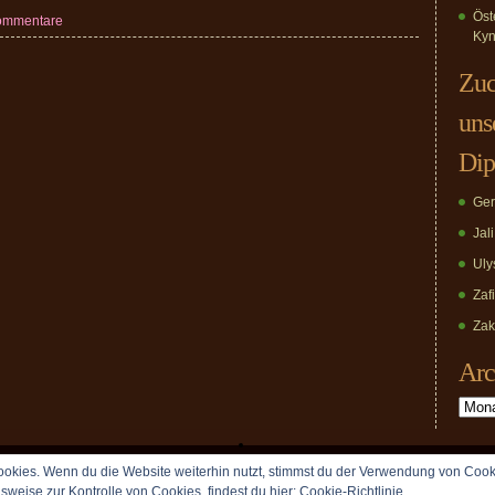
Öst
ommentare
Kyn
Zuc
uns
Dip
Ger
Jal
Uly
Zaf
Zak
Arc
Archiv
okies. Wenn du die Website weiterhin nutzt, stimmst du der Verwendung von Cook
Copyright © 2009 vomDippold.de. All rights reserved.
lsweise zur Kontrolle von Cookies, findest du hier:
Cookie-Richtlinie