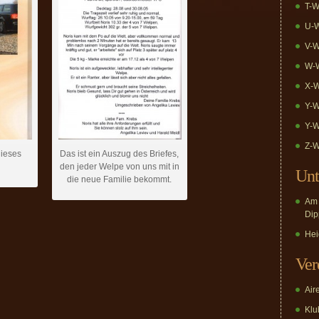
T-W
U-W
V-W
W-W
X-W
Y-W
Y-W
Z-W
dieses
Das ist ein Auszug des Briefes,
den jeder Welpe von uns mit in
Unt
die neue Familie bekommt.
Am 
Dip
Hei
Ver
Air
Klub