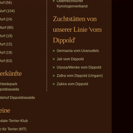
Österreichischer
urf
(56)
Kynologenverband
urf
(104)
Zuchtstätten von
urf
(24)
urf
(90)
unserer Linie 'vom
urf
(19)
Dippold'
urf
(15)
Germania vom Uranusfels
urf
(19)
Jali vom Dippold
urf
(63)
Ulyssa/Wenke vom Dippold
erkünfte
Zafira vom Dippold (Ungarn)
Heidepark
Zakira vom Dippold
poldiswalde
dehof Dippoldiswalde
eine
edale-Terrier-Klub
 für Terrier (KfT)