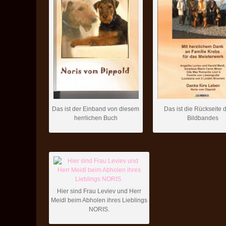
Das ist der Einband von diesem
Das ist die Rückseite 
herrlichen Buch
Bildbandes
Hier sind Frau Leviev und Herr
Meidl beim Abholen ihres Lieblings
NORIS.