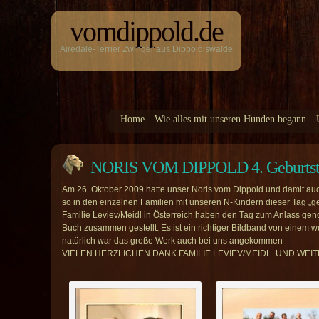
vomdippold.de
Airedale-Terrier Zwinger aus Dippoldiswalde
Home
Wie alles mit unseren Hunden begann
NORIS VOM DIPPOLD 4. Geburts
Am 26. Oktober 2009 hatte unser Noris vom Dippold und damit auc
so in den einzelnen Familien mit unseren N-Kindern dieser Tag „g
Familie Leviev/Meidl in Österreich haben den Tag zum Anlass geno
Buch zusammen gestellt. Es ist ein richtiger Bildband von einem 
natürlich war das große Werk auch bei uns angekommen –
VIELEN HERZLICHEN DANK FAMILIE LEVIEV/MEIDL UND WEIT