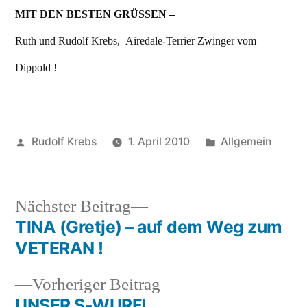
MIT DEN BESTEN GRÜSSEN –
Ruth und Rudolf Krebs, Airedale-Terrier Zwinger vom
Dippold !
Veröffentlicht
Veröffentlicht
Rudolf Krebs
1. April 2010
Allgemein
von
in
Nächster
Nächster Beitrag
Beitrag:
TINA (Gretje) – auf dem Weg zum
Beitragsnavigation
VETERAN !
Vorheriger
Vorheriger Beitrag
Beitrag:
UNSER S-WURF!