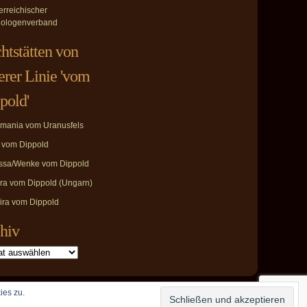
erreichischer
ologenverband
htstätten von
erer Linie 'vom
pold'
mania vom Uranusfels
i vom Dippold
ssa/Wenke vom Dippold
ira vom Dippold (Ungarn)
ira vom Dippold
hiv
ies zu.