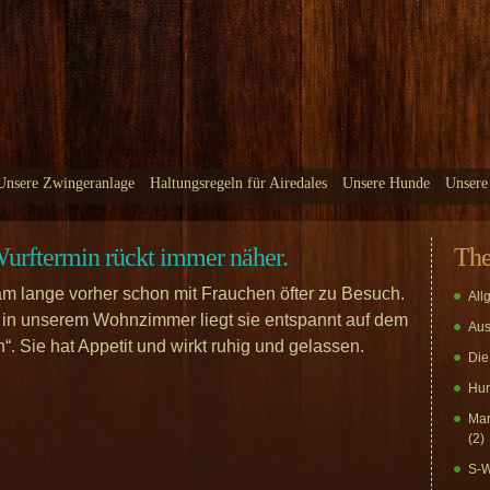
Unsere Zwingeranlage
Haltungsregeln für Airedales
Unsere Hunde
Unsere
 Wurftermin rückt immer näher.
Th
am lange vorher schon mit Frauchen öfter zu Besuch.
All
l in unserem Wohnzimmer liegt sie entspannt auf dem
Aus
“. Sie hat Appetit und wirkt ruhig und gelassen.
Die
Hun
Mar
(2)
S-W