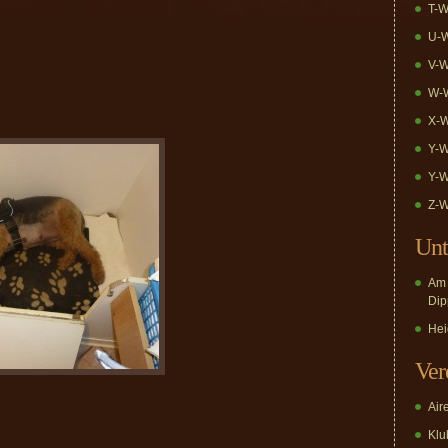
T-W
U-W
V-W
W-W
X-W
Y-W
Y-W
Z-W
Unt
Am 
Dip
Hei
Ver
Air
Klub