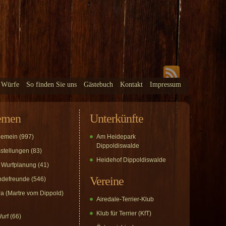
 Würfe
So finden Sie uns
Gästebuch
Kontakt
Impressum
emen
Unterkünfte
gemein
(997)
Am Heidepark
Dippoldiswalde
stellungen
(83)
Heidehof Dippoldiswalde
 Wurfplanung
(41)
Vereine
defreunde
(546)
a (Martre vom Dippold)
Airedale-Terrier-Klub
Klub für Terrier (KfT)
urf
(66)