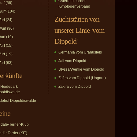
Österreichischer
urf
(56)
Kynologenverband
urf
(104)
Zuchtstätten von
urf
(24)
urf
(90)
unserer Linie 'vom
urf
(19)
Dippold'
urf
(15)
Germania vom Uranusfels
urf
(19)
Jali vom Dippold
urf
(63)
Ulyssa/Wenke vom Dippold
erkünfte
Zafira vom Dippold (Ungarn)
Heidepark
Zakira vom Dippold
poldiswalde
dehof Dippoldiswalde
eine
edale-Terrier-Klub
 für Terrier (KfT)