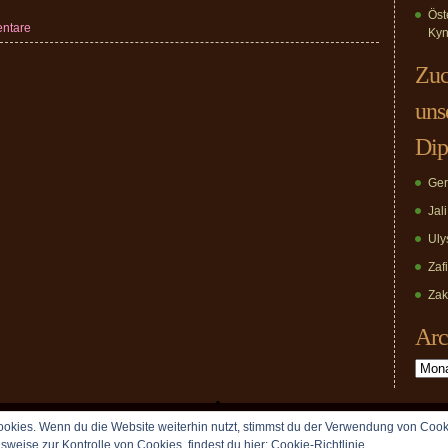
Öst
ntare
Kyn
Zuc
uns
Dip
Ger
Jal
Uly
Zaf
Zak
Arc
Archiv
okies. Wenn du die Website weiterhin nutzt, stimmst du der Verwendung von Cook
Copyright © 2009 vomDippold.de. All rights reserved.
lsweise zur Kontrolle von Cookies, findest du hier:
Cookie-Richtlinie