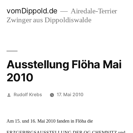
Zum
vomDippold.de
Airedale-Terrier
Inhalt
Zwinger aus Dippoldiswalde
springen
Ausstellung Flöha Mai
2010
Veröffentlicht
Rudolf Krebs
17. Mai 2010
von
Am 15. und 16. Mai 2010 fanden in Flöha die
ERZGEBIRGSAUSSTELLUNG DER OG CHEMNITZ und