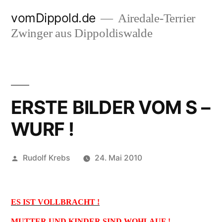
Zum
vomDippold.de
Airedale-Terrier
Inhalt
Zwinger aus Dippoldiswalde
springen
ERSTE BILDER VOM S –
WURF !
Veröffentlicht
Rudolf Krebs
24. Mai 2010
von
ES IST VOLLBRACHT !
MUTTER UND KINDER SIND WOHLAUF !