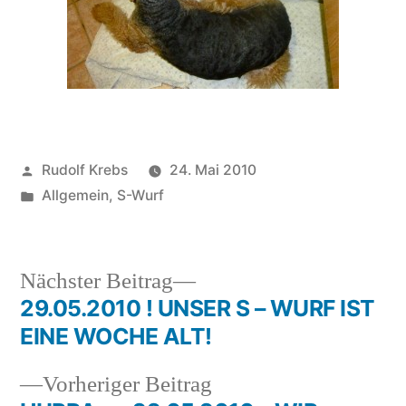
Veröffentlicht
Rudolf Krebs
24. Mai 2010
von
Veröffentlicht
Allgemein
,
S-Wurf
in
Nächster
Nächster Beitrag
Beitrag:
29.05.2010 ! UNSER S – WURF IST
Beitragsnavigation
EINE WOCHE ALT!
Vorheriger
Vorheriger Beitrag