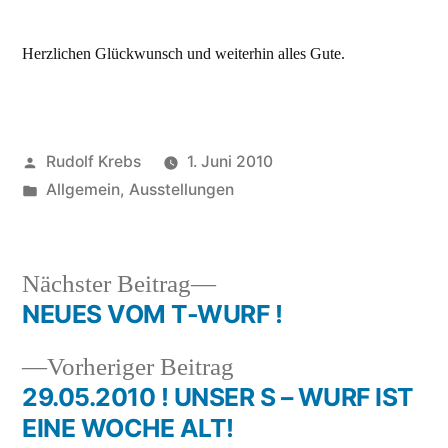
Herzlichen Glückwunsch und weiterhin alles Gute.
Veröffentlicht
Rudolf Krebs
1. Juni 2010
von
Veröffentlicht
Allgemein
,
Ausstellungen
in
Nächster
Nächster Beitrag
Beitrag:
NEUES VOM T-WURF !
Beitragsnavigation
Vorheriger
Vorheriger Beitrag
Beitrag:
29.05.2010 ! UNSER S – WURF IST
EINE WOCHE ALT!