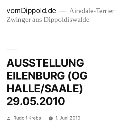
Zum
vomDippold.de
Airedale-Terrier
Inhalt
Zwinger aus Dippoldiswalde
springen
AUSSTELLUNG
EILENBURG (OG
HALLE/SAALE)
29.05.2010
Veröffentlicht
Rudolf Krebs
1. Juni 2010
von