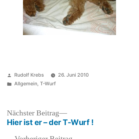
Veröffentlicht
Rudolf Krebs
26. Juni 2010
von
Veröffentlicht
Allgemein
,
T-Wurf
in
Nächster
Nächster Beitrag
Beitrag:
Hier ist er – der T-Wurf !
Beitragsnavigation
Vorheriger
Vorheriger Beitrag