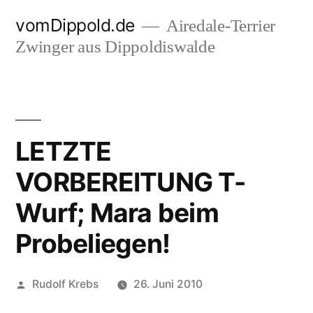
Zum
vomDippold.de
Airedale-Terrier
Inhalt
Zwinger aus Dippoldiswalde
springen
LETZTE
VORBEREITUNG T-
Wurf; Mara beim
Probeliegen!
Veröffentlicht
Rudolf Krebs
26. Juni 2010
von