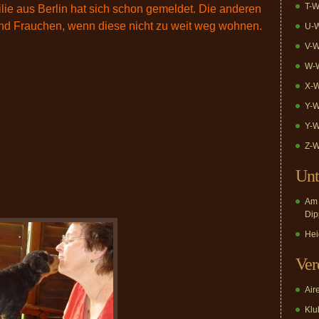
T-W
ie aus Berlin hat sich schon gemeldet. Die anderen
 Frauchen, wenn diese nicht zu weit weg wohnen.
U-W
V-W
W-W
X-W
Y-W
Y-W
Z-W
Unt
Am 
Dip
Hei
Ver
Air
Klub