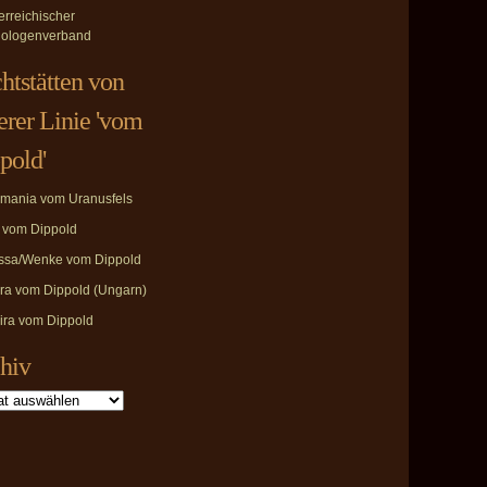
erreichischer
ologenverband
htstätten von
erer Linie 'vom
pold'
mania vom Uranusfels
i vom Dippold
ssa/Wenke vom Dippold
ira vom Dippold (Ungarn)
ira vom Dippold
hiv