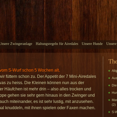
Unsere Zwingeranlage
Haltungsregeln für Airedales
Unsere Hunde
Unsere
Th
en vom S-Wurf schon 5 Wochen alt.
All
r füttern schon zu. Der Appetit der 7 Mini-Airedales
Aus
etwas zu heiss. Die Kleinen können nun aus der
Die
r Häufchen ist mehr drin – also alles trocken und
Hun
lappe gehen sie sehr gern hinaus in den Zwinger und
Mar
uch miteinander, es ist sehr lustig, mit anzusehen.
(2)
 mal knuddeln, mit ihnen spielen oder Faxen machen.
S-W