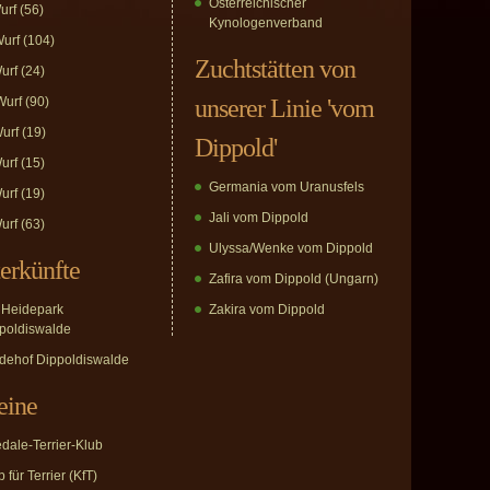
Österreichischer
urf
(56)
Kynologenverband
urf
(104)
Zuchtstätten von
urf
(24)
urf
(90)
unserer Linie 'vom
urf
(19)
Dippold'
urf
(15)
Germania vom Uranusfels
urf
(19)
Jali vom Dippold
urf
(63)
Ulyssa/Wenke vom Dippold
erkünfte
Zafira vom Dippold (Ungarn)
Heidepark
Zakira vom Dippold
poldiswalde
dehof Dippoldiswalde
eine
edale-Terrier-Klub
 für Terrier (KfT)