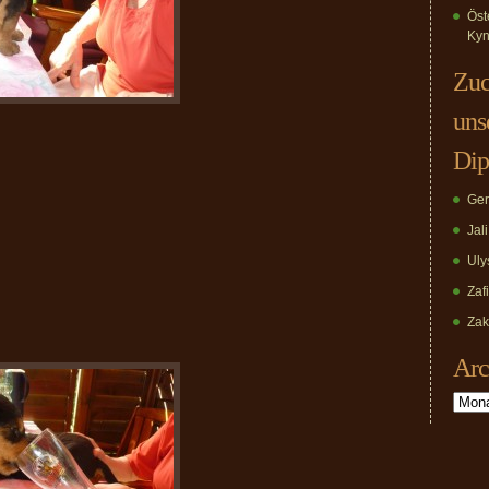
Öst
Kyn
Zuc
uns
Dip
Ger
Jal
Uly
Zaf
Zak
Arc
Archiv