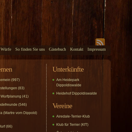
 Würfe
So finden Sie uns
Gästebuch
Kontakt
Impressum
emen
Unterkünfte
gemein
(997)
Am Heidepark
Dippoldiswalde
stellungen
(83)
Heidehof Dippoldiswalde
 Wurfplanung
(41)
Vereine
defreunde
(546)
a (Martre vom Dippold)
Airedale-Terrier-Klub
Klub für Terrier (KfT)
urf
(66)