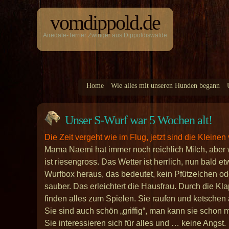
vomdippold.de
Airedale-Terrier Zwinger aus Dippoldiswalde
Home
Wie alles mit unseren Hunden begann
Unser S-Wurf war 5 Wochen alt!
Die Zeit vergeht wie im Flug, jetzt sind die Klein
Mama Naemi hat immer noch reichlich Milch, aber wi
ist riesengross. Das Wetter ist herrlich, nun bald 
Wurfbox heraus, das bedeutet, kein Pfützelchen ode
sauber. Das erleichtert die Hausfrau. Durch die K
finden alles zum Spielen. Sie raufen und ketschen a
Sie sind auch schön „griffig“, man kann sie schon
Sie interessieren sich für alles und … keine Angst.