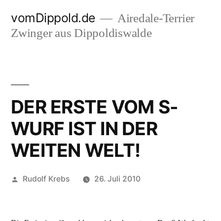
Zum
vomDippold.de
Airedale-Terrier
Inhalt
Zwinger aus Dippoldiswalde
springen
DER ERSTE VOM S-
WURF IST IN DER
WEITEN WELT!
Veröffentlicht
Rudolf Krebs
26. Juli 2010
von