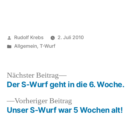
Veröffentlicht
Rudolf Krebs
2. Juli 2010
von
Veröffentlicht
Allgemein
,
T-Wurf
in
Nächster
Nächster Beitrag
Beitrag:
Der S-Wurf geht in die 6. Woche.
Beitragsnavigation
Vorheriger
Vorheriger Beitrag
Beitrag:
Unser S-Wurf war 5 Wochen alt!