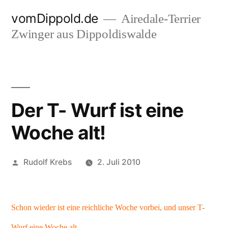
Zum
vomDippold.de
Airedale-Terrier
Inhalt
Zwinger aus Dippoldiswalde
springen
Der T- Wurf ist eine
Woche alt!
Veröffentlicht
Rudolf Krebs
2. Juli 2010
von
Schon wieder ist eine reichliche Woche vorbei, und unser T-
Wurf eine Woche alt.