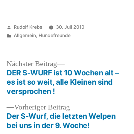
Veröffentlicht
Rudolf Krebs
30. Juli 2010
von
Veröffentlicht
Allgemein
,
Hundefreunde
in
Nächster
Nächster Beitrag
Beitrag:
DER S-WURF ist 10 Wochen alt –
Beitragsnavigation
es ist so weit, alle Kleinen sind
versprochen !
Vorheriger
Vorheriger Beitrag
Beitrag:
Der S-Wurf, die letzten Welpen
bei uns in der 9. Woche!