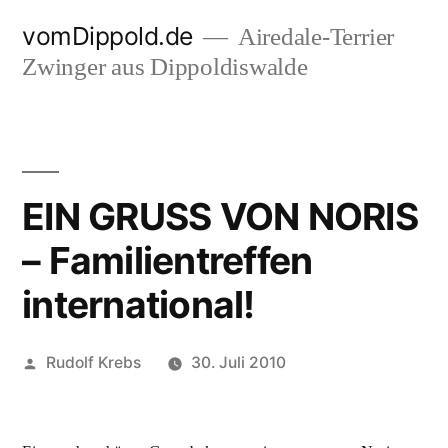
Zum
vomDippold.de
Airedale-Terrier
Inhalt
Zwinger aus Dippoldiswalde
springen
EIN GRUSS VON NORIS
– Familientreffen
international!
Veröffentlicht
Rudolf Krebs
30. Juli 2010
von