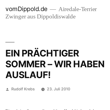
Zum
vomDippold.de
Airedale-Terrier
Inhalt
Zwinger aus Dippoldiswalde
springen
EIN PRÄCHTIGER
SOMMER – WIR HABEN
AUSLAUF!
Veröffentlicht
Rudolf Krebs
23. Juli 2010
von