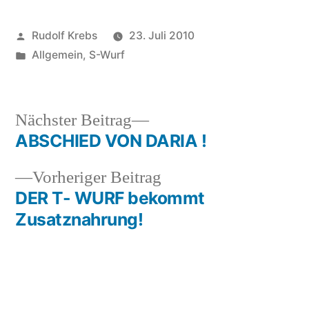
Veröffentlicht
Rudolf Krebs
23. Juli 2010
von
Veröffentlicht
Allgemein
,
S-Wurf
in
Nächster
Nächster Beitrag
Beitrag:
ABSCHIED VON DARIA !
Beitragsnavigation
Vorheriger
Vorheriger Beitrag
Beitrag:
DER T- WURF bekommt
Zusatznahrung!