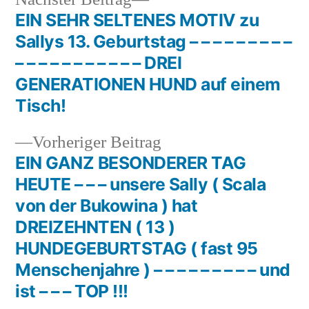
Beitrag:
EIN SEHR SELTENES MOTIV zu
Beitragsnavigation
Sallys 13. Geburtstag – – – – – – – – –
– – – – – – – – – – – DREI
GENERATIONEN HUND auf einem
Tisch!
Vorheriger
Vorheriger Beitrag
Beitrag:
EIN GANZ BESONDERER TAG
HEUTE – – – unsere Sally ( Scala
von der Bukowina ) hat
DREIZEHNTEN ( 13 )
HUNDEGEBURTSTAG ( fast 95
Menschenjahre ) – – – – – – – – – und
ist – – – TOP !!!