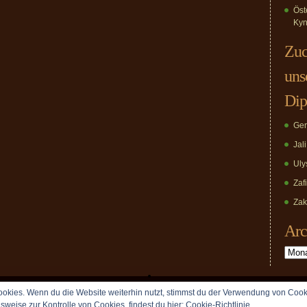
Öst
Kyn
Zuc
uns
Dip
Ger
Jal
Uly
Zaf
Zak
Arc
Archiv
okies. Wenn du die Website weiterhin nutzt, stimmst du der Verwendung von Cook
Copyright © 2009 vomDippold.de. All rights reserved.
lsweise zur Kontrolle von Cookies, findest du hier:
Cookie-Richtlinie