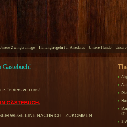
Unsere Zwingeranlage
Haltungsregeln für Airedales
Unsere Hunde
Unsere
n Gästebuch!
Th
All
Aus
le-Terriers von uns!
Die
Hun
EIN GÄSTEBUCH.
Mar
(2)
ESEM WEGE EINE NACHRICHT ZUKOMMEN
S-W