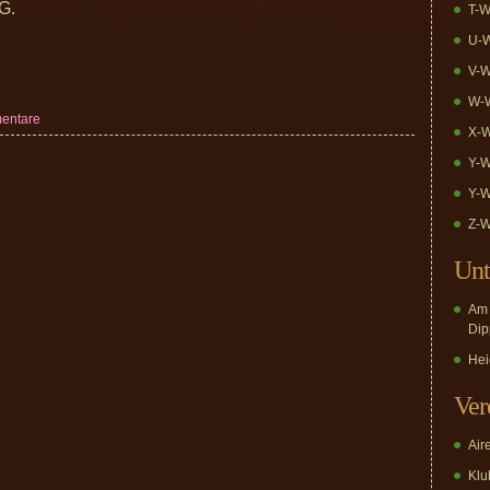
G.
T-W
U-W
V-W
W-W
entare
X-W
Y-W
Y-W
Z-W
Unt
Am 
Dip
Hei
Ver
Air
Klub