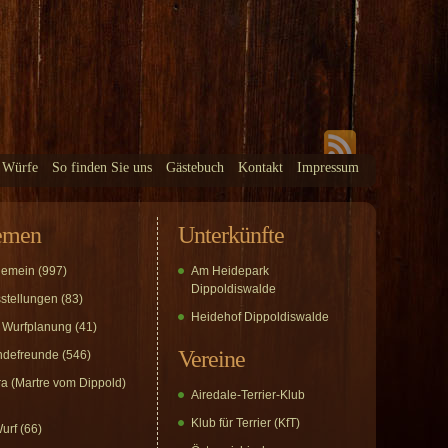
 Würfe
So finden Sie uns
Gästebuch
Kontakt
Impressum
emen
Unterkünfte
gemein
(997)
Am Heidepark
Dippoldiswalde
stellungen
(83)
Heidehof Dippoldiswalde
 Wurfplanung
(41)
Vereine
defreunde
(546)
a (Martre vom Dippold)
Airedale-Terrier-Klub
Klub für Terrier (KfT)
urf
(66)