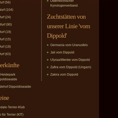
Österreichischer
urf
(56)
Kynologenverband
urf
(104)
Zuchtstätten von
urf
(24)
urf
(90)
unserer Linie 'vom
urf
(19)
Dippold'
urf
(15)
Germania vom Uranusfels
urf
(19)
Jali vom Dippold
urf
(63)
Ulyssa/Wenke vom Dippold
erkünfte
Zafira vom Dippold (Ungarn)
Heidepark
Zakira vom Dippold
poldiswalde
dehof Dippoldiswalde
eine
edale-Terrier-Klub
 für Terrier (KfT)