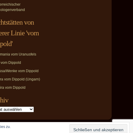
erreichischer
ologenverband
htstätten von
erer Linie 'vom
pold'
mania vom Uranusfels
i vom Dippold
ssa/Wenke vom Dippold
ira vom Dippold (Ungarn)
ira vom Dippold
hiv
ies zu.