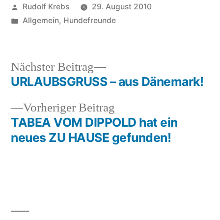
Veröffentlicht
Rudolf Krebs
29. August 2010
von
Veröffentlicht
Allgemein
,
Hundefreunde
in
Nächster
Nächster Beitrag
Beitrag:
URLAUBSGRUSS – aus Dänemark!
Beitragsnavigation
Vorheriger
Vorheriger Beitrag
Beitrag:
TABEA VOM DIPPOLD hat ein
neues ZU HAUSE gefunden!