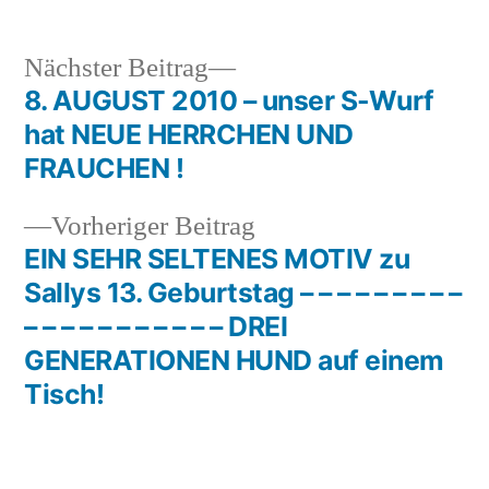
Nächster
Nächster Beitrag
Beitrag:
8. AUGUST 2010 – unser S-Wurf
Beitragsnavigation
hat NEUE HERRCHEN UND
FRAUCHEN !
Vorheriger
Vorheriger Beitrag
Beitrag:
EIN SEHR SELTENES MOTIV zu
Sallys 13. Geburtstag – – – – – – – – –
– – – – – – – – – – – DREI
GENERATIONEN HUND auf einem
Tisch!