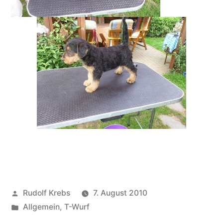
Veröffentlicht
Rudolf Krebs
7. August 2010
von
Veröffentlicht
Allgemein
,
T-Wurf
in