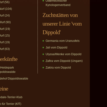
Österreichischer
urf
(56)
Kynologenverband
urf
(104)
Zuchtstätten von
urf
(24)
urf
(90)
unserer Linie 'vom
urf
(19)
Dippold'
urf
(15)
Germania vom Uranusfels
urf
(19)
Jali vom Dippold
urf
(63)
Ulyssa/Wenke vom Dippold
erkünfte
Zafira vom Dippold (Ungarn)
Heidepark
Zakira vom Dippold
poldiswalde
dehof Dippoldiswalde
eine
edale-Terrier-Klub
 für Terrier (KfT)