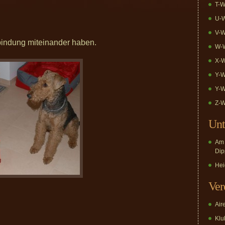
T-W
U-W
V-W
rbindung miteinander haben.
W-W
X-W
Y-W
Y-W
Z-W
Unt
Am 
Dip
Hei
Ver
Air
Klub