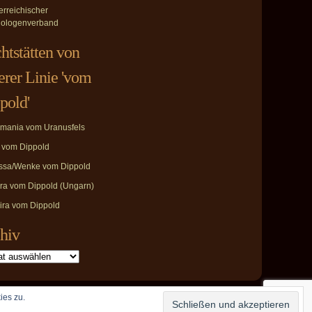
erreichischer
ologenverband
htstätten von
erer Linie 'vom
pold'
mania vom Uranusfels
i vom Dippold
ssa/Wenke vom Dippold
ira vom Dippold (Ungarn)
ira vom Dippold
hiv
ies zu.