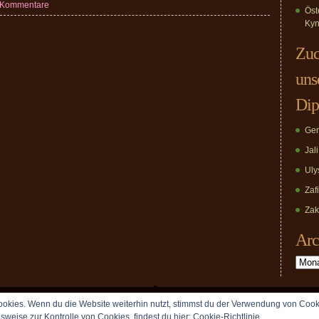
 Kommentare
Öst
Kyn
Zuc
uns
Dip
Ger
Jal
Uly
Zaf
Zak
Arc
Archiv
okies. Wenn du die Website weiterhin nutzt, stimmst du der Verwendung von Cook
Copyright © 2009 vomDippold.de. All rights reserved.
lsweise zur Kontrolle von Cookies, findest du hier:
Cookie-Richtlinie