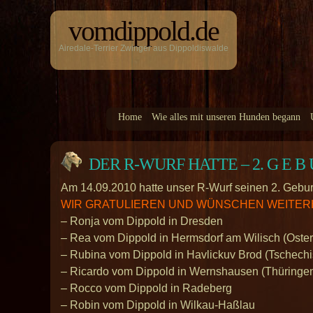
vomdippold.de
Airedale-Terrier Zwinger aus Dippoldiswalde
Home
Wie alles mit unseren Hunden begann
DER R-WURF HATTE – 2. G E B U
Am 14.09.2010 hatte unser R-Wurf seinen 2. Gebur
WIR GRATULIEREN UND WÜNSCHEN WEITERHI
– Ronja vom Dippold in Dresden
– Rea vom Dippold in Hermsdorf am Wilisch (Oster
– Rubina vom Dippold in Havlickuv Brod (Tschechi
– Ricardo vom Dippold in Wernshausen (Thüringe
– Rocco vom Dippold in Radeberg
– Robin vom Dippold in Wilkau-Haßlau