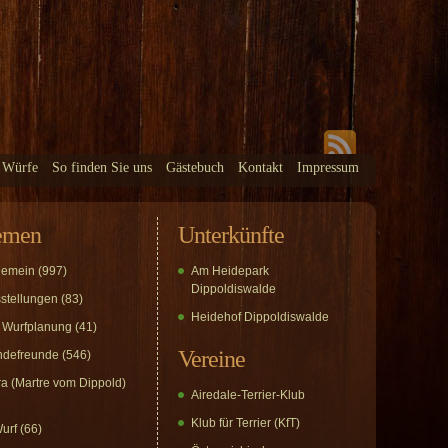
 Würfe
So finden Sie uns
Gästebuch
Kontakt
Impressum
emen
Unterkünfte
gemein
(997)
Am Heidepark
Dippoldiswalde
stellungen
(83)
Heidehof Dippoldiswalde
 Wurfplanung
(41)
Vereine
defreunde
(546)
a (Martre vom Dippold)
Airedale-Terrier-Klub
Klub für Terrier (KfT)
urf
(66)