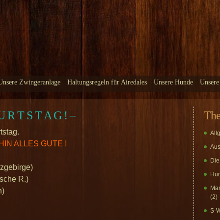
Unsere Zwingeranlage
Haltungsregeln für Airedales
Unsere Hunde
Unsere
 R T S T A G ! –
Th
tstag.
All
N ALLES GUTE !
Aus
Die
zgebirge)
Hun
sche R.)
Mar
n)
(2)
S-W