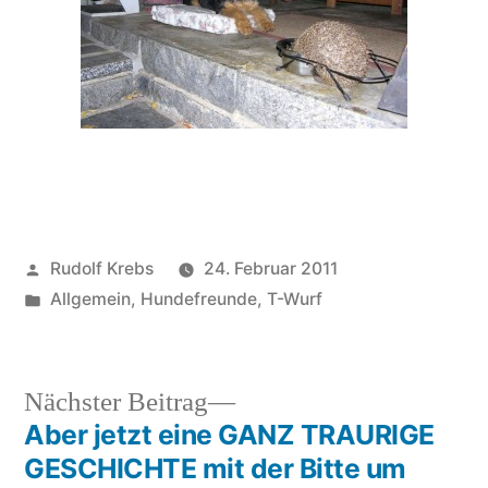
Veröffentlicht
Rudolf Krebs
24. Februar 2011
von
Veröffentlicht
Allgemein
,
Hundefreunde
,
T-Wurf
in
Nächster
Nächster Beitrag
Beitrag:
Aber jetzt eine GANZ TRAURIGE
Beitragsnavigation
GESCHICHTE mit der Bitte um