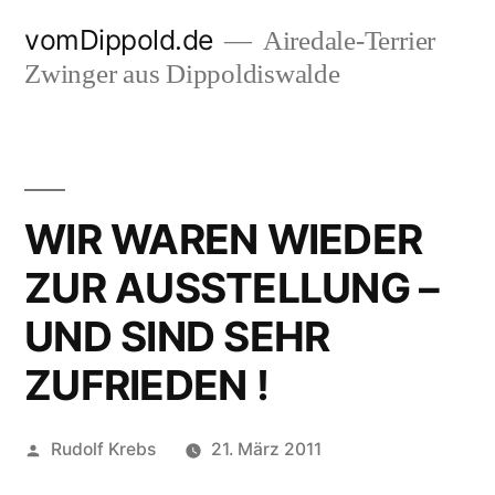
Zum
vomDippold.de
Airedale-Terrier
Inhalt
Zwinger aus Dippoldiswalde
springen
WIR WAREN WIEDER
ZUR AUSSTELLUNG –
UND SIND SEHR
ZUFRIEDEN !
Veröffentlicht
Rudolf Krebs
21. März 2011
von