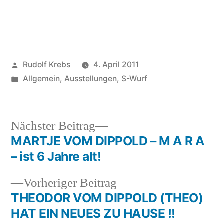
Veröffentlicht
Rudolf Krebs
4. April 2011
von
Veröffentlicht
Allgemein
,
Ausstellungen
,
S-Wurf
in
Nächster
Nächster Beitrag
Beitrag:
MARTJE VOM DIPPOLD – M A R A
Beitragsnavigation
– ist 6 Jahre alt!
Vorheriger
Vorheriger Beitrag
Beitrag:
THEODOR VOM DIPPOLD (THEO)
HAT EIN NEUES ZU HAUSE !!