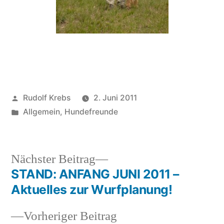
Veröffentlicht
Rudolf Krebs
2. Juni 2011
von
Veröffentlicht
Allgemein
,
Hundefreunde
in
Nächster
Nächster Beitrag
Beitrag:
STAND: ANFANG JUNI 2011 –
Beitragsnavigation
Aktuelles zur Wurfplanung!
Vorheriger
Vorheriger Beitrag