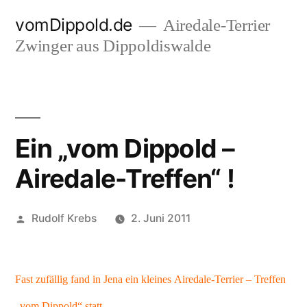
Zum
vomDippold.de
Airedale-Terrier
Inhalt
Zwinger aus Dippoldiswalde
springen
Ein „vom Dippold –
Airedale-Treffen“ !
Veröffentlicht
Rudolf Krebs
2. Juni 2011
von
Fast zufällig fand in Jena ein kleines Airedale-Terrier – Treffen
„vom Dippold“ statt.