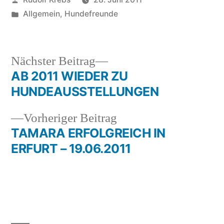
von
Veröffentlicht
Allgemein
,
Hundefreunde
in
Nächster
Nächster Beitrag
Beitrag:
AB 2011 WIEDER ZU
Beitragsnavigation
HUNDEAUSSTELLUNGEN
Vorheriger
Vorheriger Beitrag
Beitrag:
TAMARA ERFOLGREICH IN
ERFURT – 19.06.2011