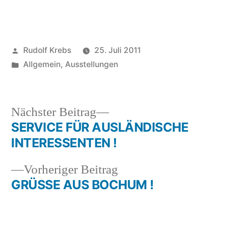
Veröffentlicht
Rudolf Krebs
25. Juli 2011
von
Veröffentlicht
Allgemein
,
Ausstellungen
in
Nächster
Nächster Beitrag
Beitrag:
SERVICE FÜR AUSLÄNDISCHE
Beitragsnavigation
INTERESSENTEN !
Vorheriger
Vorheriger Beitrag
Beitrag:
GRÜSSE AUS BOCHUM !