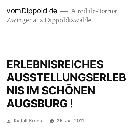
Zum
vomDippold.de
Airedale-Terrier
Inhalt
Zwinger aus Dippoldiswalde
springen
ERLEBNISREICHES
AUSSTELLUNGSERLEB
NIS IM SCHÖNEN
AUGSBURG !
Veröffentlicht
Rudolf Krebs
25. Juli 2011
von