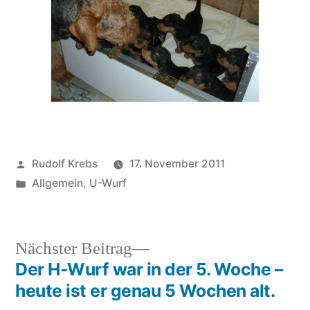
Veröffentlicht
Rudolf Krebs
17. November 2011
von
Veröffentlicht
Allgemein
,
U-Wurf
in
Nächster
Nächster Beitrag
Beitrag:
Der H-Wurf war in der 5. Woche –
Beitragsnavigation
heute ist er genau 5 Wochen alt.