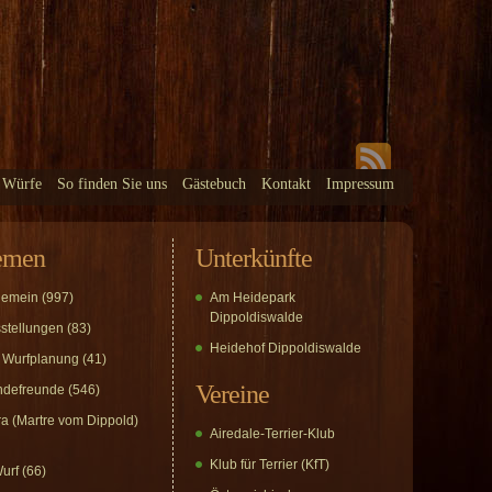
 Würfe
So finden Sie uns
Gästebuch
Kontakt
Impressum
emen
Unterkünfte
gemein
(997)
Am Heidepark
Dippoldiswalde
stellungen
(83)
Heidehof Dippoldiswalde
 Wurfplanung
(41)
Vereine
defreunde
(546)
a (Martre vom Dippold)
Airedale-Terrier-Klub
Klub für Terrier (KfT)
urf
(66)