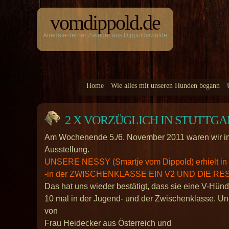
vomdippold.de
Airedale-Terrier Zwinger aus Dippoldiswalde
Home
Wie alles mit unseren Hunden begann
2 X VORZÜGLICH IN STUTTGA
Am Wochenende 5./6. November 2011 waren wir in S
Ausstellung.
UNSERE NESSY (Smartje vom Dippold) erhielt i
-in der ZWISCHENKLASSE EIN V2 UND DIE
Das hat uns wieder bestätigt, dass sie eine V-Hün
10 mal in der Jugend- und der Zwischenklasse. Un
von
Frau Heidecker aus Österreich und