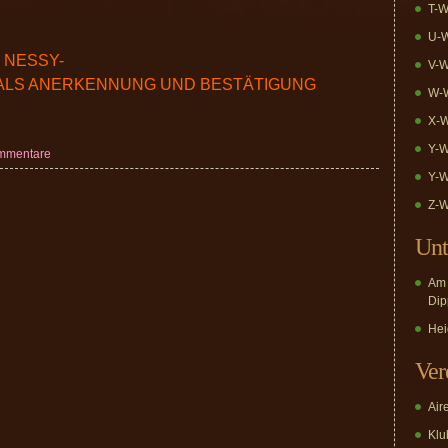
T-W
U-W
 NESSY-
V-W
 ALS ANERKENNUNG UND BESTÄTIGUNG
W-W
X-W
Y-W
mmentare
Y-W
Z-W
Unt
Am 
Dip
Hei
Ver
Air
Klub