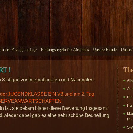
Unsere Zwingeranlage
Haltungsregeln für Airedales
Unsere Hunde
Unsere
RT !
Th
tuttgart zur Internationalen und Nationalen
All
Aus
n der JUGENDKLASSE EIN V3 und am 2. Tag
Die
 RESERVEANWARTSCHAFTEN.
Hun
din ist, sie bekam bisher diese Bewertung insgesamt
Mar
d wieder dabei gab es eine sehr schöne Beurteilung
(2)
S-W