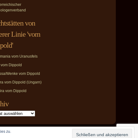
erreichischer
ologenverband
htstätten von
erer Linie 'vom
pold'
mania vom Uranusfels
i vom Dippold
ssa/Wenke vom Dippold
ira vom Dippold (Ungarn)
ira vom Dippold
hiv
ies zu.