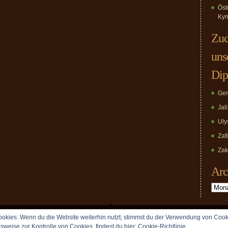
Öst
Kyn
Zuc
uns
Dip
Ger
Jal
Uly
Zaf
Zak
Arc
Archiv
okies. Wenn du die Website weiterhin nutzt, stimmst du der Verwendung von Cook
Copyright © 2009 vomDippold.de. All rights reserved.
lsweise zur Kontrolle von Cookies, findest du hier:
Cookie-Richtlinie