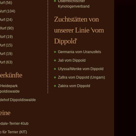
Österreichischer
urf
(56)
Kynologenverband
urf
(104)
Zuchtstätten von
urf
(24)
urf
(90)
unserer Linie 'vom
urf
(19)
Dippold'
urf
(15)
Germania vom Uranusfels
urf
(19)
Jali vom Dippold
urf
(63)
Ulyssa/Wenke vom Dippold
erkünfte
Zafira vom Dippold (Ungarn)
Heidepark
Zakira vom Dippold
poldiswalde
dehof Dippoldiswalde
eine
edale-Terrier-Klub
 für Terrier (KfT)