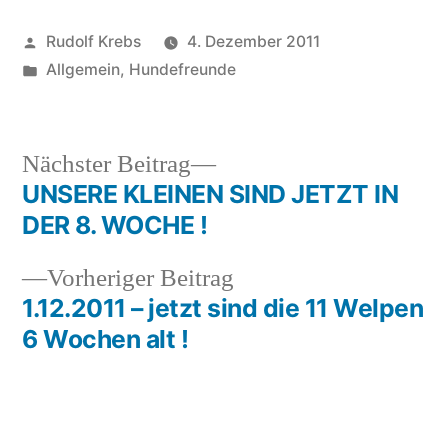
Veröffentlicht
Rudolf Krebs
4. Dezember 2011
von
Veröffentlicht
Allgemein
,
Hundefreunde
in
Nächster
Nächster Beitrag
Beitrag:
UNSERE KLEINEN SIND JETZT IN
Beitragsnavigation
DER 8. WOCHE !
Vorheriger
Vorheriger Beitrag
Beitrag:
1.12.2011 – jetzt sind die 11 Welpen
6 Wochen alt !