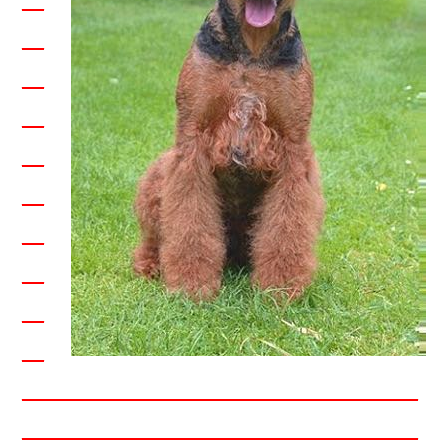
__
__
__
__
__
__
__
__
__
____________________________________
____________________________________