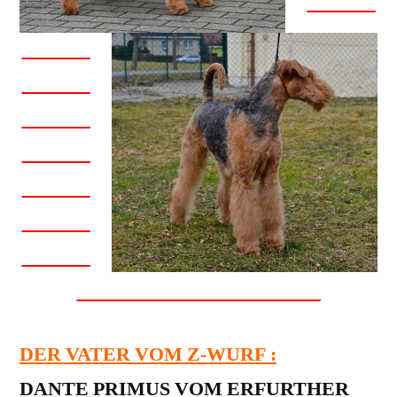
_______
_______
_______
_______
_______
_______
_______
_______
_________________________
DER VATER VOM Z-WURF :
DANTE PRIMUS VOM ERFURTHER