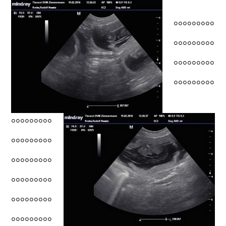
°°°°°°°°°
°°°°°°°°°
°°°°°°°°°
°°°°°°°°°
°°°°°°°°°
°°°°°°°°°
°°°°°°°°°
°°°°°°°°°
°°°°°°°°°
°°°°°°°°°