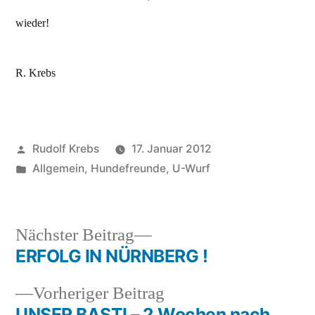
wieder!
R. Krebs
Veröffentlicht
Rudolf Krebs
17. Januar 2012
von
Veröffentlicht
Allgemein
,
Hundefreunde
,
U-Wurf
in
Nächster
Nächster Beitrag
Beitrag:
ERFOLG IN NÜRNBERG !
Beitragsnavigation
Vorheriger
Vorheriger Beitrag
Beitrag:
UNSER BASTI – 2 Wochen nach