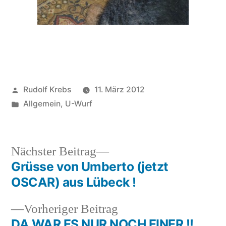
Veröffentlicht
Rudolf Krebs
11. März 2012
von
Veröffentlicht
Allgemein
,
U-Wurf
in
Nächster
Nächster Beitrag
Beitrag:
Grüsse von Umberto (jetzt
Beitragsnavigation
OSCAR) aus Lübeck !
Vorheriger
Vorheriger Beitrag
Beitrag:
DA WAR ES NUR NOCH EINER !!