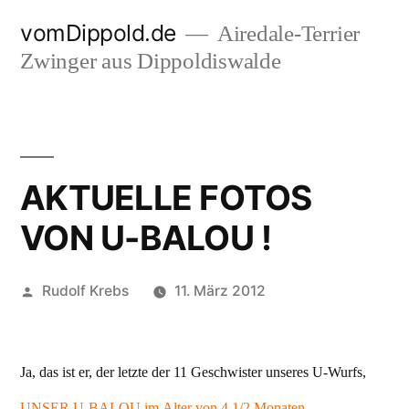
Zum
vomDippold.de
Airedale-Terrier
Inhalt
Zwinger aus Dippoldiswalde
springen
AKTUELLE FOTOS
VON U-BALOU !
Veröffentlicht
Rudolf Krebs
11. März 2012
von
Ja, das ist er, der letzte der 11 Geschwister unseres U-Wurfs,
UNSER U-BALOU im Alter von 4 1/2 Monaten.