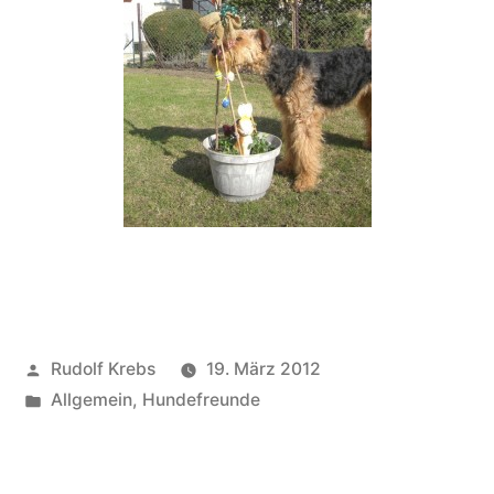
Veröffentlicht
Rudolf Krebs
19. März 2012
von
Veröffentlicht
Allgemein
,
Hundefreunde
in