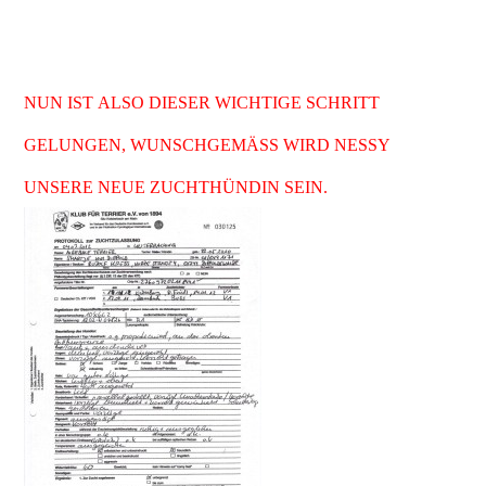
Richterurteile mit V1 ( sie hat insgesamt 14 mal V bekommen);
NUN IST ALSO DIESER WICHTIGE SCHRITT
GELUNGEN, WUNSCHGEMÄSS WIRD NESSY
UNSERE NEUE ZUCHTHÜNDIN SEIN.
Hier ist das Protokoll der
Zuchtzulassungsprüfung.
Nessy hat sowohl im
Standart als auch im
Verhalten eine sehr
akzeptable Einschätzung
bekommen.Wir freuen