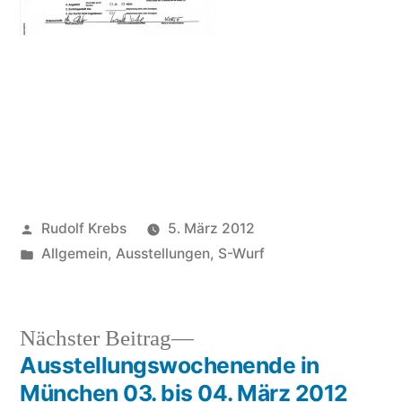
uns alle zusammen
darüber.
Veröffentlicht
Rudolf Krebs
5. März 2012
von
Veröffentlicht
Allgemein
,
Ausstellungen
,
S-Wurf
in
Nächster
Nächster Beitrag
Beitrag:
Ausstellungswochenende in
Beitragsnavigation
München 03. bis 04. März 2012