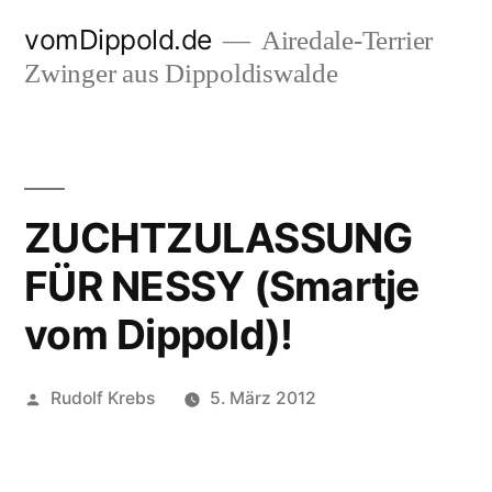
Zum
vomDippold.de
Airedale-Terrier
Inhalt
Zwinger aus Dippoldiswalde
springen
ZUCHTZULASSUNG
FÜR NESSY (Smartje
vom Dippold)!
Veröffentlicht
Rudolf Krebs
5. März 2012
von