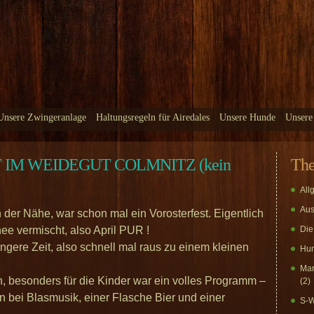
Unsere Zwingeranlage
Haltungsregeln für Airedales
Unsere Hunde
Unsere
T IM WEIDEGUT COLMNITZ (kein
Th
All
Aus
 der Nähe, war schon mal ein Vorosterfest. Eigentlich
nee vermischt, also April PUR !
Die
ngere Zeit, also schnell mal raus zu einem kleinen
Hun
Mar
n, besonders für die Kinder war ein volles Programm –
(2)
bei Blasmusik, einer Flasche Bier und einer
S-W