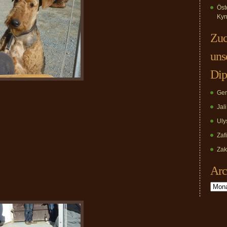
Öst
Kyn
Zuc
uns
Dip
Ger
Jal
Uly
Zaf
Zak
Arc
Archiv