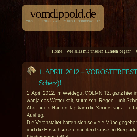
vomdippold.de
Airedale-Terrier Zwinger aus Dippoldiswalde
Home
Wie alles mit unseren Hunden begann
1. APRIL 2012 – VOROSTERFES
Scherz)!
1. April 2012, im Weidegut COLMNITZ, ganz hier in
war ja das Wetter kalt, stürmisch, Regen – mit Sch
Aber heute Nachmittag kam die Sonne, sogar für lä
Ausflug.
Die Veranstalter hatten sich so viele Mühe gegebe
und die Erwachsenen machten Pause im Biergarten 