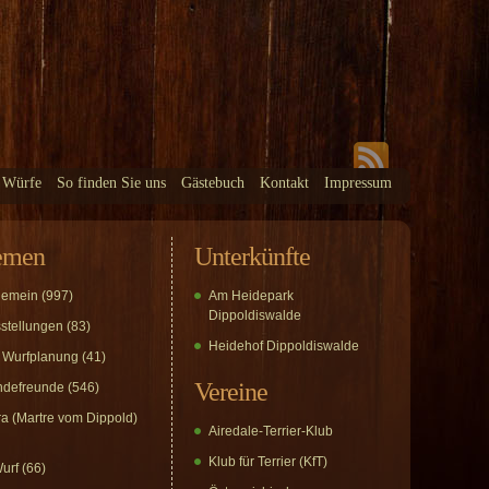
 Würfe
So finden Sie uns
Gästebuch
Kontakt
Impressum
emen
Unterkünfte
gemein
(997)
Am Heidepark
Dippoldiswalde
stellungen
(83)
Heidehof Dippoldiswalde
 Wurfplanung
(41)
Vereine
defreunde
(546)
a (Martre vom Dippold)
Airedale-Terrier-Klub
Klub für Terrier (KfT)
urf
(66)