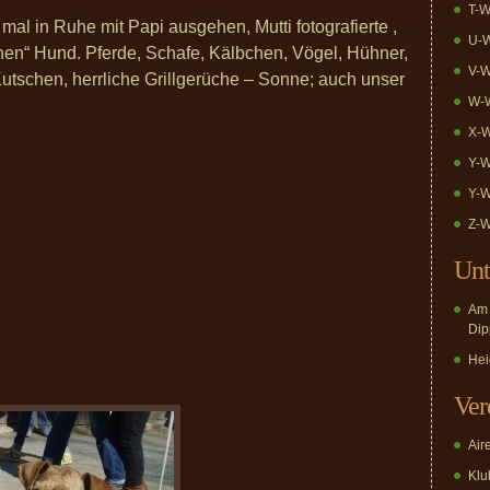
T-W
mal in Ruhe mit Papi ausgehen, Mutti fotografierte ,
U-W
en“ Hund. Pferde, Schafe, Kälbchen, Vögel, Hühner,
V-W
utschen, herrliche Grillgerüche – Sonne; auch unser
W-W
X-W
Y-W
Y-W
Z-W
Unt
Am 
Dip
Hei
Ver
Air
Klub