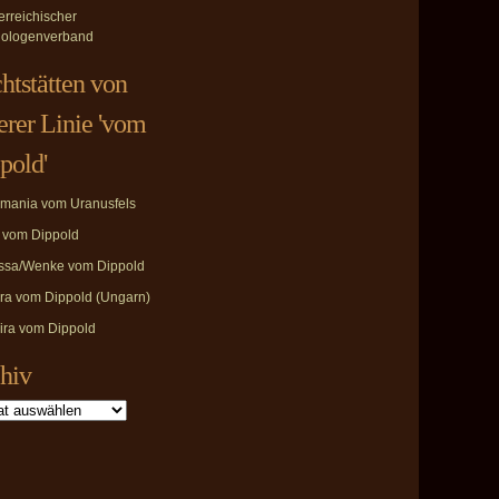
erreichischer
ologenverband
htstätten von
erer Linie 'vom
pold'
mania vom Uranusfels
i vom Dippold
ssa/Wenke vom Dippold
ira vom Dippold (Ungarn)
ira vom Dippold
hiv