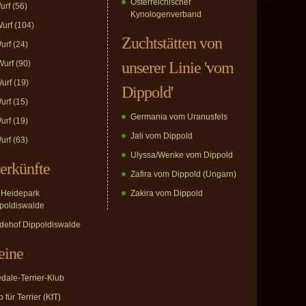
Österreichischer
urf
(56)
Kynologenverband
urf
(104)
Zuchtstätten von
urf
(24)
urf
(90)
unserer Linie 'vom
urf
(19)
Dippold'
urf
(15)
Germania vom Uranusfels
urf
(19)
Jali vom Dippold
urf
(63)
Ulyssa/Wenke vom Dippold
erkünfte
Zafira vom Dippold (Ungarn)
Heidepark
Zakira vom Dippold
poldiswalde
dehof Dippoldiswalde
eine
edale-Terrier-Klub
 für Terrier (KfT)