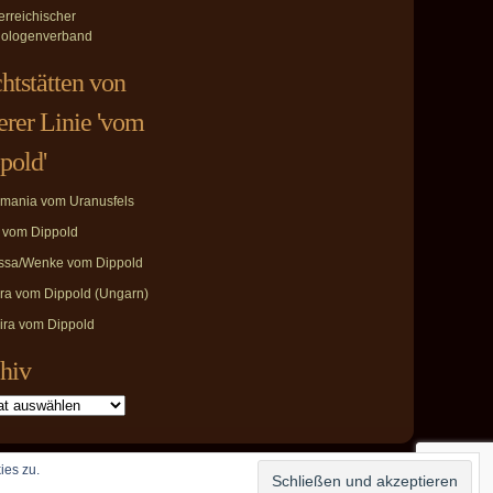
erreichischer
ologenverband
htstätten von
erer Linie 'vom
pold'
mania vom Uranusfels
i vom Dippold
ssa/Wenke vom Dippold
ira vom Dippold (Ungarn)
ira vom Dippold
hiv
ies zu.