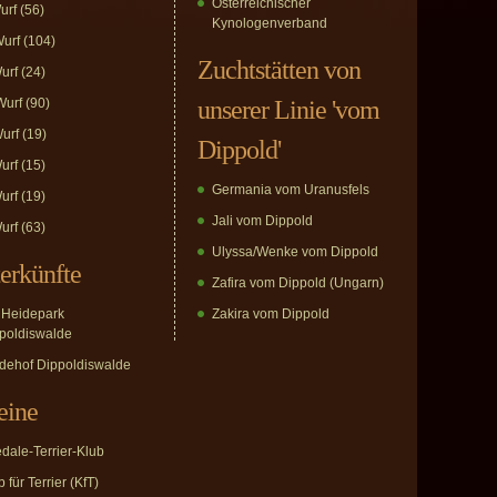
Österreichischer
urf
(56)
Kynologenverband
urf
(104)
Zuchtstätten von
urf
(24)
urf
(90)
unserer Linie 'vom
urf
(19)
Dippold'
urf
(15)
Germania vom Uranusfels
urf
(19)
Jali vom Dippold
urf
(63)
Ulyssa/Wenke vom Dippold
erkünfte
Zafira vom Dippold (Ungarn)
Heidepark
Zakira vom Dippold
poldiswalde
dehof Dippoldiswalde
eine
edale-Terrier-Klub
 für Terrier (KfT)