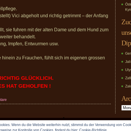
Öst
lpflege.
Kyn
ellt) Vici abgeholt und richtig getrimmt – der Anfang
Zuc
llt, sie fuhren mit der alten Dame und dem Hund zum
uns
weiter behandelt.
Dip
hung, Impfen, Entwurmen usw.
Ger
 hinein zu Frauchen, fühlt sich im eigenen grossen
Jal
Uly
RICHTIG GLÜCKLICH.
Zaf
ES HAT GEHOLFEN !
Zak
Arc
tare
Archiv
okies. Wenn du die Website weiterhin nutzt, stimmst du der Verwendung von Cook
Copyright © 2009 vomDippold.de. All rights reserved.
lsweise zur Kontrolle von Cookies, findest du hier:
Cookie-Richtlinie