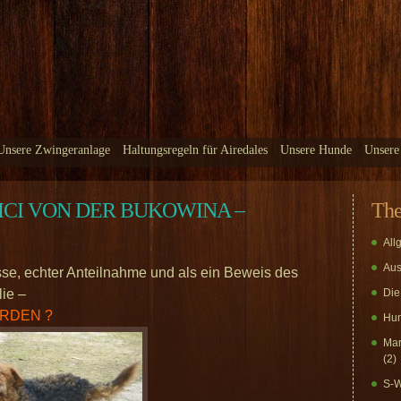
Unsere Zwingeranlage
Haltungsregeln für Airedales
Unsere Hunde
Unsere
VICI VON DER BUKOWINA –
Th
All
Aus
sse, echter Anteilnahme und als ein Beweis des
ie –
Die
ORDEN ?
Hun
Mar
(2)
S-W