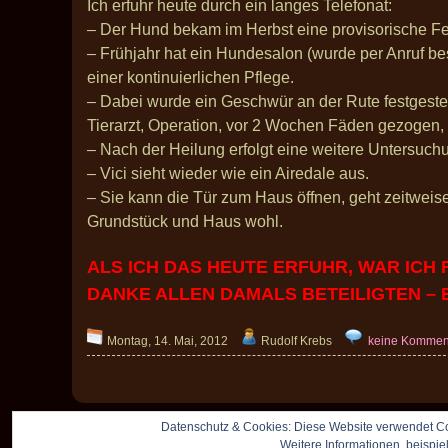
Ich erfuhr heute durch ein langes Telefonat:
– Der Hund bekam im Herbst eine provisorische Fel
– Frühjahr hat ein Hundesalon (wurde per Anruf best
einer kontinuierlichen Pflege.
– Dabei wurde ein Geschwür an der Rute festgeste
Tierarzt, Operation, vor 2 Wochen Fäden gezogen, 
– Nach der Heilung erfolgt eine weitere Untersuc
– Vici sieht wieder wie ein Airedale aus.
– Sie kann die Tür zum Haus öffnen, geht zeitweise
Grundstück und Haus wohl.
ALS ICH DAS HEUTE ERFUHR, WAR ICH 
DANKE ALLEN DAMALS BETEILIGTEN – 
Montag, 14. Mai, 2012
Rudolf Krebs
keine Kommen
Datenschutz & Cookies: Diese Website verwendet Co
Weitere Informationen, beispie