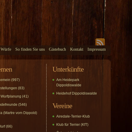
 Würfe
So finden Sie uns
Gästebuch
Kontakt
Impressum
emen
Unterkünfte
gemein
(997)
Am Heidepark
Dippoldiswalde
stellungen
(83)
Heidehof Dippoldiswalde
 Wurfplanung
(41)
Vereine
defreunde
(546)
a (Martre vom Dippold)
Airedale-Terrier-Klub
Klub für Terrier (KfT)
urf
(66)