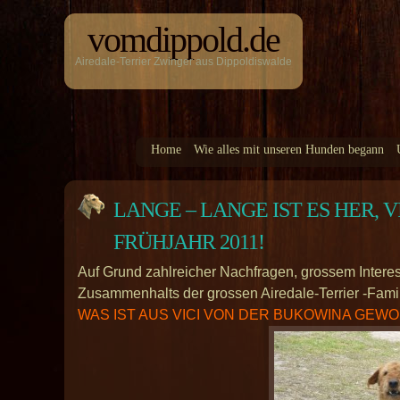
vomdippold.de
Airedale-Terrier Zwinger aus Dippoldiswalde
Home
Wie alles mit unseren Hunden begann
LANGE – LANGE IST ES HER, 
FRÜHJAHR 2011!
Auf Grund zahlreicher Nachfragen, grossem Intere
Zusammenhalts der grossen Airedale-Terrier -Famil
WAS IST AUS VICI VON DER BUKOWINA GEW