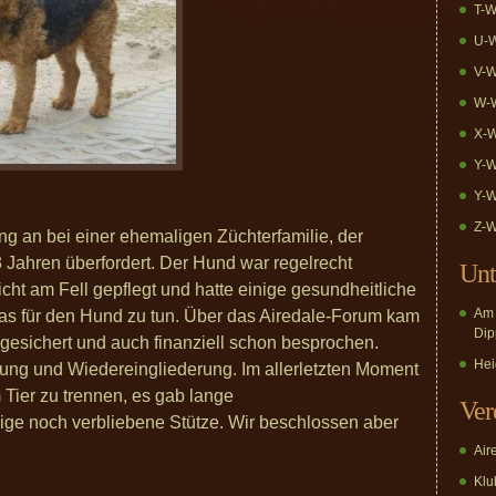
T-W
U-W
V-W
W-W
X-W
Y-W
Y-W
Z-W
ang an bei einer ehemaligen Züchterfamilie, der
3 Jahren überfordert. Der Hund war regelrecht
Unt
cht am Fell gepflegt und hatte einige gesundheitliche
Am 
was für den Hund zu tun. Über das Airedale-Forum kam
Dip
abgesichert und auch finanziell schon besprochen.
Hei
rung und Wiedereingliederung. Im allerletzten Moment
 Tier zu trennen, es gab lange
Ver
ige noch verbliebene Stütze. Wir beschlossen aber
Air
Klub