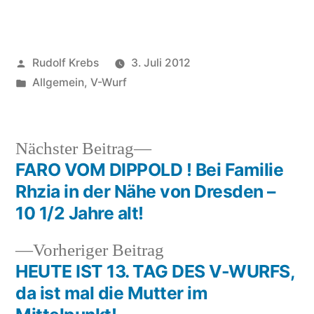
Veröffentlicht
Rudolf Krebs
3. Juli 2012
von
Veröffentlicht
Allgemein
,
V-Wurf
in
Nächster
Nächster Beitrag
Beitrag:
FARO VOM DIPPOLD ! Bei Familie
Beitragsnavigation
Rhzia in der Nähe von Dresden –
10 1/2 Jahre alt!
Vorheriger
Vorheriger Beitrag
Beitrag:
HEUTE IST 13. TAG DES V-WURFS,
da ist mal die Mutter im