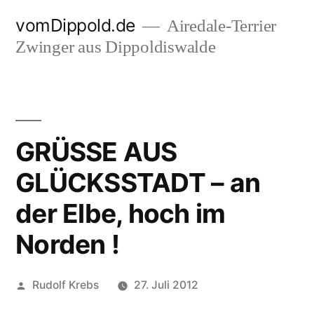
Zum
vomDippold.de
Airedale-Terrier
Inhalt
Zwinger aus Dippoldiswalde
springen
GRÜSSE AUS
GLÜCKSSTADT – an
der Elbe, hoch im
Norden !
Veröffentlicht
Rudolf Krebs
27. Juli 2012
von