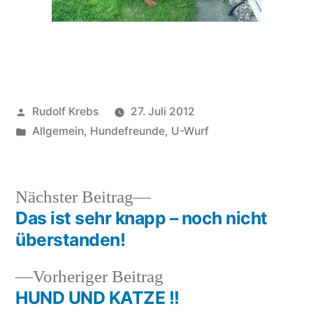
Veröffentlicht
Rudolf Krebs
27. Juli 2012
von
Veröffentlicht
Allgemein
,
Hundefreunde
,
U-Wurf
in
Nächster
Nächster Beitrag
Beitrag:
Das ist sehr knapp – noch nicht
Beitragsnavigation
überstanden!
Vorheriger
Vorheriger Beitrag
Beitrag:
HUND UND KATZE !!