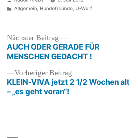
von
Veröffentlicht
Allgemein
,
Hundefreunde
,
U-Wurf
in
Nächster
Nächster Beitrag
Beitrag:
AUCH ODER GERADE FÜR
Beitragsnavigation
MENSCHEN GEDACHT !
Vorheriger
Vorheriger Beitrag
Beitrag:
KLEIN-VIVA jetzt 2 1/2 Wochen alt
– „es geht voran“!