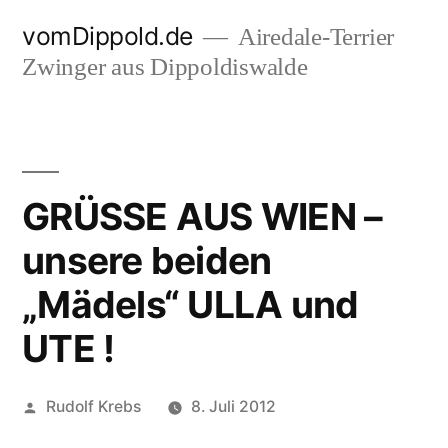
Zum
vomDippold.de
Airedale-Terrier
Inhalt
Zwinger aus Dippoldiswalde
springen
GRÜSSE AUS WIEN –
unsere beiden
„Mädels“ ULLA und
UTE !
Veröffentlicht
Rudolf Krebs
8. Juli 2012
von