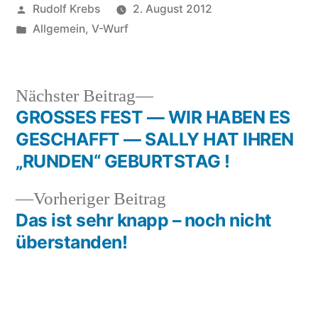
Veröffentlicht
Rudolf Krebs
2. August 2012
von
Veröffentlicht
Allgemein
,
V-Wurf
in
Nächster
Nächster Beitrag
Beitrag:
GROSSES FEST — WIR HABEN ES
Beitragsnavigation
GESCHAFFT — SALLY HAT IHREN
„RUNDEN“ GEBURTSTAG !
Vorheriger
Vorheriger Beitrag
Beitrag:
Das ist sehr knapp – noch nicht
überstanden!