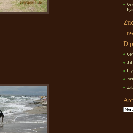
Öst
Kyn
Zuc
uns
Dip
Ger
Jal
Uly
Zaf
Zak
Arc
Archiv