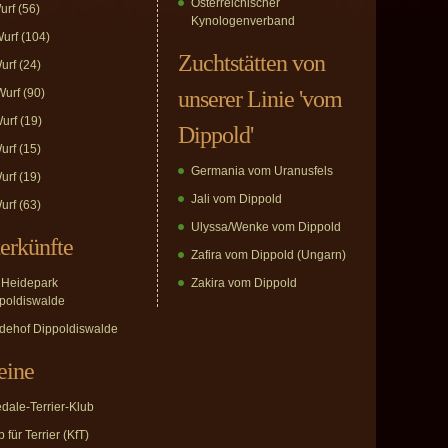
Österreichischer
urf
(56)
Kynologenverband
urf
(104)
Zuchtstätten von
urf
(24)
urf
(90)
unserer Linie 'vom
urf
(19)
Dippold'
urf
(15)
Germania vom Uranusfels
urf
(19)
Jali vom Dippold
urf
(63)
Ulyssa/Wenke vom Dippold
erkünfte
Zafira vom Dippold (Ungarn)
Heidepark
Zakira vom Dippold
poldiswalde
dehof Dippoldiswalde
eine
edale-Terrier-Klub
 für Terrier (KfT)