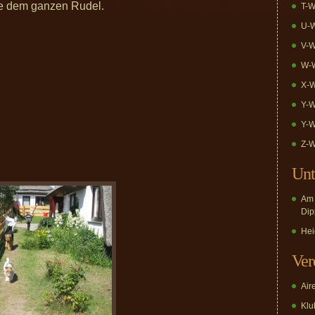
ute dem ganzen Rudel.
T-W
U-W
V-W
W-W
X-W
Y-W
Y-W
Z-W
Unt
Am 
Dip
Hei
Ver
Air
Klub