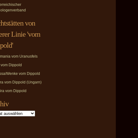
erreichischer
ologenverband
htstätten von
erer Linie 'vom
pold'
mania vom Uranusfels
i vom Dippold
ssa/Wenke vom Dippold
ira vom Dippold (Ungarn)
ira vom Dippold
hiv