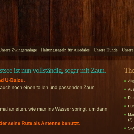
Unsere Zwingeranlage
Haltungsregeln für Airedales
Unsere Hunde
Unsere
see ist nun vollständig, sogar mit Zaun.
Th
nd U-Balou.
All
n auch noch einen tollen und passenden Zaun
Aus
Die
Hun
mal anleiten, wie man ins Wasser springt, um dann
Mar
(2)
seine Rute als Antenne benutzt.
S-W