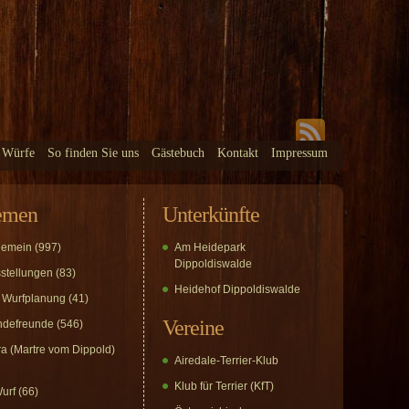
 Würfe
So finden Sie uns
Gästebuch
Kontakt
Impressum
emen
Unterkünfte
gemein
(997)
Am Heidepark
Dippoldiswalde
stellungen
(83)
Heidehof Dippoldiswalde
 Wurfplanung
(41)
Vereine
defreunde
(546)
a (Martre vom Dippold)
Airedale-Terrier-Klub
Klub für Terrier (KfT)
urf
(66)