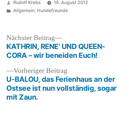
Veröffentlicht
Rudolf Krebs
19. August 2012
von
Veröffentlicht
Allgemein
,
Hundefreunde
in
Nächster
Nächster Beitrag
Beitrag:
KATHRIN, RENE‘ UND QUEEN-
Beitragsnavigation
CORA – wir beneiden Euch!
Vorheriger
Vorheriger Beitrag
Beitrag:
U-BALOU, das Ferienhaus an der
Ostsee ist nun vollständig, sogar
mit Zaun.