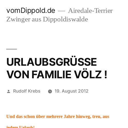
Zum
vomDippold.de
Airedale-Terrier
Inhalt
Zwinger aus Dippoldiswalde
springen
URLAUBSGRÜSSE
VON FAMILIE VÖLZ !
Veröffentlicht
Rudolf Krebs
19. August 2012
von
Und das schon über mehrere Jahre hinweg, treu, aus
jedem Urlaub!