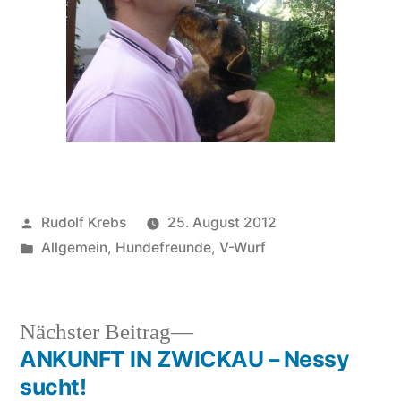
Veröffentlicht
Rudolf Krebs
25. August 2012
von
Veröffentlicht
Allgemein
,
Hundefreunde
,
V-Wurf
in
Nächster
Nächster Beitrag
Beitrag:
ANKUNFT IN ZWICKAU – Nessy
Beitragsnavigation
sucht!