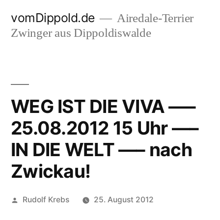
Zum
vomDippold.de
Airedale-Terrier
Inhalt
Zwinger aus Dippoldiswalde
springen
WEG IST DIE VIVA —–
25.08.2012 15 Uhr —–
IN DIE WELT —– nach
Zwickau!
Veröffentlicht
Rudolf Krebs
25. August 2012
von