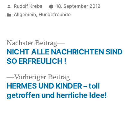
Veröffentlicht
Rudolf Krebs
18. September 2012
von
Veröffentlicht
Allgemein
,
Hundefreunde
in
Nächster
Nächster Beitrag
Beitrag:
NICHT ALLE NACHRICHTEN SIND
Beitragsnavigation
SO ERFREULICH !
Vorheriger
Vorheriger Beitrag
Beitrag:
HERMES UND KINDER – toll
getroffen und herrliche Idee!