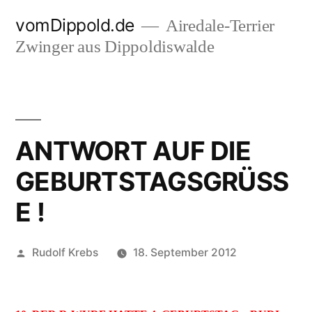
Zum
vomDippold.de
Airedale-Terrier
Inhalt
Zwinger aus Dippoldiswalde
springen
ANTWORT AUF DIE
GEBURTSTAGSGRÜSS
E !
Veröffentlicht
Rudolf Krebs
18. September 2012
von