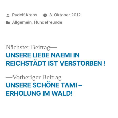
Veröffentlicht
Rudolf Krebs
3. Oktober 2012
von
Veröffentlicht
Allgemein
,
Hundefreunde
in
Nächster
Nächster Beitrag
Beitrag:
UNSERE LIEBE NAEMI IN
Beitragsnavigation
REICHSTÄDT IST VERSTORBEN !
Vorheriger
Vorheriger Beitrag
Beitrag:
UNSERE SCHÖNE TAMI –
ERHOLUNG IM WALD!