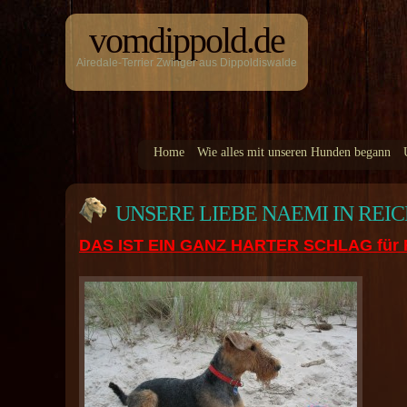
vomdippold.de
Airedale-Terrier Zwinger aus Dippoldiswalde
Home
Wie alles mit unseren Hunden begann
UNSERE LIEBE NAEMI IN REI
DAS IST EIN GANZ HARTER SCHLAG für Fa