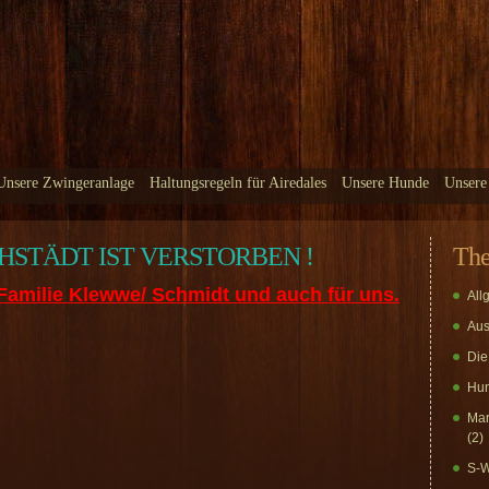
Unsere Zwingeranlage
Haltungsregeln für Airedales
Unsere Hunde
Unsere
CHSTÄDT IST VERSTORBEN !
Th
milie Klewwe/ Schmidt und auch für uns.
All
Aus
Die
Hun
Mar
(2)
S-W