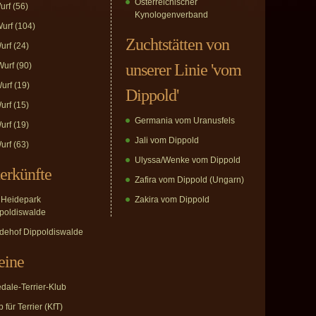
Österreichischer
urf
(56)
Kynologenverband
urf
(104)
Zuchtstätten von
urf
(24)
urf
(90)
unserer Linie 'vom
urf
(19)
Dippold'
urf
(15)
Germania vom Uranusfels
urf
(19)
Jali vom Dippold
urf
(63)
Ulyssa/Wenke vom Dippold
erkünfte
Zafira vom Dippold (Ungarn)
Heidepark
Zakira vom Dippold
poldiswalde
dehof Dippoldiswalde
eine
edale-Terrier-Klub
 für Terrier (KfT)