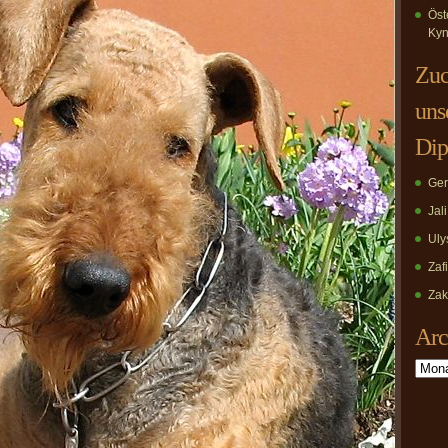
Öst
Kyn
Zuc
uns
Dip
Ger
Jal
Uly
Zaf
Zak
Arc
Archiv