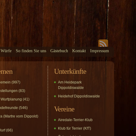
 Würfe
So finden Sie uns
Gästebuch
Kontakt
Impressum
emen
Unterkünfte
gemein
(997)
Am Heidepark
Dippoldiswalde
stellungen
(83)
Heidehof Dippoldiswalde
 Wurfplanung
(41)
Vereine
defreunde
(546)
a (Martre vom Dippold)
Airedale-Terrier-Klub
Klub für Terrier (KfT)
urf
(66)