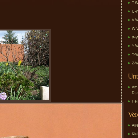
T-W
U-W
V-W
W-W
X-W
Y-W
Y-W
Z-W
Unt
Am 
Dip
Hei
Ver
Air
Klub