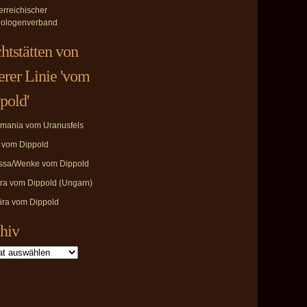
erreichischer
ologenverband
htstätten von
erer Linie 'vom
pold'
mania vom Uranusfels
i vom Dippold
ssa/Wenke vom Dippold
ira vom Dippold (Ungarn)
ira vom Dippold
hiv